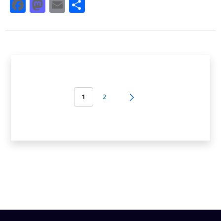
Facebook
Mastodon
Email
Share
1
2
Pagina successiva