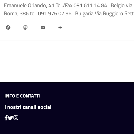
Emanuele Orlando, 41 Tel./Fax 091 611 14 84 Belgio via Lib
Roma, 386 tel. 091 976 07 96 Bulgaria Via Ruggiero Sett
Facebook
Mastodon
Email
Share
INFO E CONTATTI
I nostri canali social