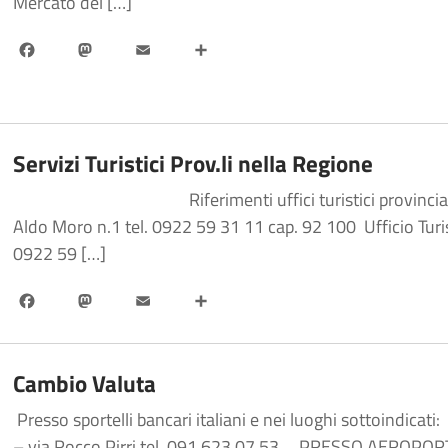
Mercato del […]
Facebook
Mastodon
Email
Share
Servizi Turistici Prov.li nella Regione
Riferimenti uffici turistici provinciali nella
Aldo Moro n.1 tel. 0922 59 31 11 cap. 92 100 Ufficio Turis
0922 59 […]
Facebook
Mastodon
Email
Share
Cambio Valuta
Presso sportelli bancari italiani e nei luoghi sottoindic
– via Rocco Pirri tel. 091.623 07 53 PRESSO AEROPOR