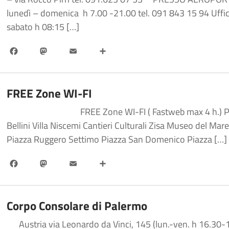
lunedì – domenica h 7.00 -21.00 tel. 091 843 15 94 Uffic
sabato h 08:15 […]
Facebook
Mastodon
Email
Share
FREE Zone WI-FI
FREE Zone WI-FI ( Fastweb max 4 h.) Piazza Verd
Bellini Villa Niscemi Cantieri Culturali Zisa Museo del Mar
Piazza Ruggero Settimo Piazza San Domenico Piazza […]
Facebook
Mastodon
Email
Share
Corpo Consolare di Palermo
Austria via Leonardo da Vinci, 145 (lun.-ven. h 16.30-1