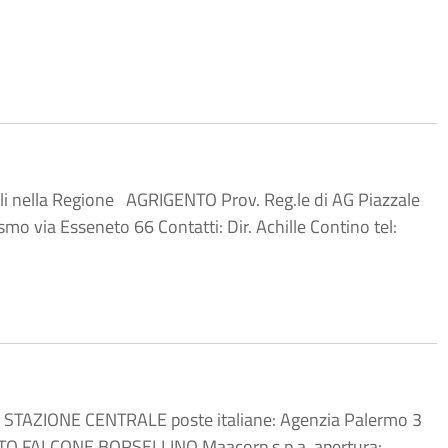
 Regione AGRIGENTO Prov. Reg.le di AG Piazzale
mo via Esseneto 66 Contatti: Dir. Achille Contino tel:
ati: STAZIONE CENTRALE poste italiane: Agenzia Palermo 3
TO FALCONE BORSELLINO Maacorp s.p.a. apertura: