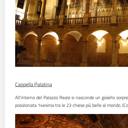
Cappella Palatina
All’interno del Palazzo Reale si nasconde un gioiello sorp
posizionata 14esima tra le 23 chiese più belle al mondo.
(C