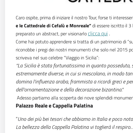
Caro ospite, prima di iniziare il nostro Tour, forse ti inter
e le Cattedrale di Cefalù e Monreale”
di essere iscritto il
clicca qui
.
preparato un abstract, per visionarlo
Come hai potuto apprendere si tratta di un patrimonio di “su
riconobbe i pregi dei nostri monumenti che solo nel 2015 p
scriveva nel suo celebre “Viaggio in Sicilia”:
“La Sicilia è stata fortunatissima in quanto posseduta, s
estremamente diverse, in cui si mescolano, in modo tanto
domina l’influenza araba, frammista a ricordi greci e per
dell’ornamentazione e della decorazione bizantina.”
Adesso partiamo alla scoperta dei nove splendidi monumen
Palazzo Reale e Cappella Palatina
“
Uno dei più bei tesori che abbiamo in Italia e poco noto a
La bellezza della Cappella Palatina vi toglierà il respiro