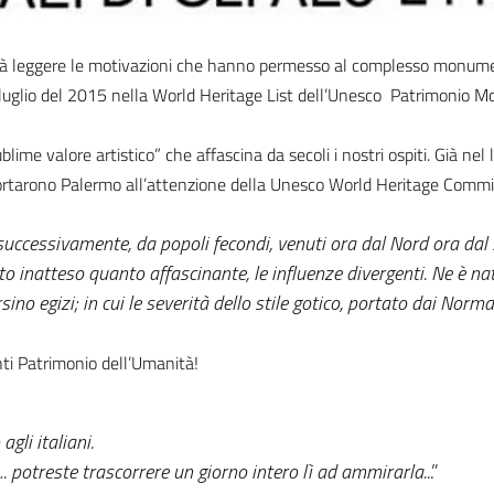
esserà leggere le motivazioni che hanno permesso al complesso monumen
 3 luglio del 2015 nella World Heritage List dell’Unesco  Patrimonio
blime valore artistico” che affascina da secoli i nostri ospiti. Già 
ortarono Palermo all’attenzione della Unesco World Heritage Committ
uccessivamente, da popoli fecondi, venuti ora dal Nord ora dal S
 inatteso quanto affascinante, le influenze divergenti. Ne è nato
sino egizi; in cui le severità dello stile gotico, portato dai No
ti Patrimonio dell’Umanità!
gli italiani.
…. potreste trascorrere un giorno intero lì ad ammirarla..
.”