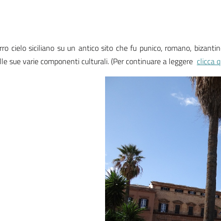
zurro cielo siciliano su un antico sito che fu punico, romano, bizant
le sue varie componenti culturali. (
P
er continuare a leggere
clicca q