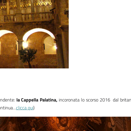
rendente:
la Cappella Palatina,
incoronata lo scorso 2016
dal britan
ontinua…
clicca qui
)