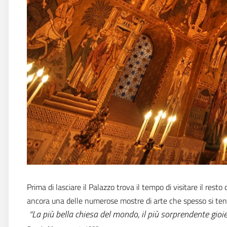
Prima di lasciare il Palazzo trova il tempo di visitare il re
ancora una delle numerose mostre di arte che spesso si te
“
La più bella chiesa del mondo, il più sorprendente gioi