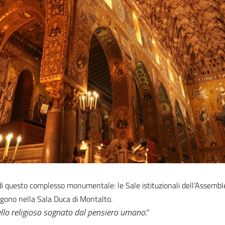
sto di questo complesso monumentale: le Sale istituzionali dell’Assembl
ngono nella Sala Duca di Montalto.
ello religioso sognato dal pensiero umano.”