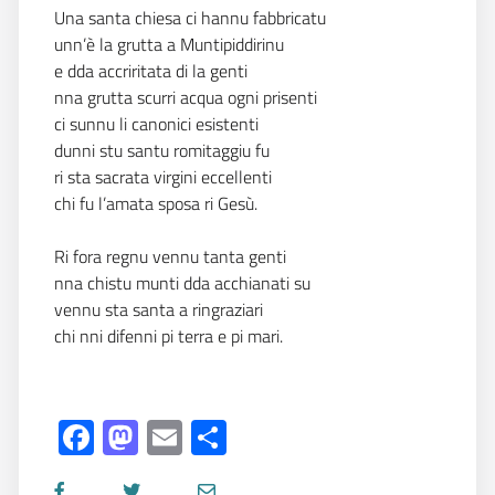
Una santa chiesa ci hannu fabbricatu
unn’è la grutta a Muntipiddirinu
e dda accriritata di la genti
nna grutta scurri acqua ogni prisenti
ci sunnu li canonici esistenti
dunni stu santu romitaggiu fu
ri sta sacrata virgini eccellenti
chi fu l’amata sposa ri Gesù.
Ri fora regnu vennu tanta genti
nna chistu munti dda acchianati su
vennu sta santa a ringraziari
chi nni difenni pi terra e pi mari.
Facebook
Mastodon
Email
Share