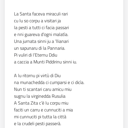
La Santa faceva miraculi rari
cu lu so corpu a visitari ja
la pesti a tutti ci facia passari
e nni guareva d’ogni malatìa.
Una jurnata sinni ju a ‘llianari
un sapunaru di la Pannaria.
Pi vuliri di l’Eternu Ddiu
a caccia a Munti Piddirinu sinni iu.
A lu ritornu pi virtù di Diu
na munachedda ci cumparsi e ci dicìa.
Nun ti scantari caru amicu miu
sugnu la virginedda Rusulia
A Santa Zita c’è lu corpu miu
faciti un carru e cunnuciti a mia
mi cunnuciti pi tutta la città
e la crudeli pesti passerà.