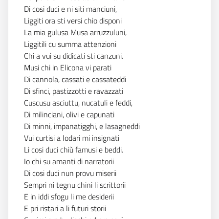
Di cosi duci e ni siti manciuni,
Liggiti ora sti versi chio disponi
La mia gulusa Musa arruzzuluni,
Liggitili cu summa attenzioni
Chi a vui su didicati sti canzuni.
Musi chi in Elicona vi parati
Di cannola, cassati e cassateddi
Di sfinci, pastizzotti e ravazzati
Cuscusu asciuttu, nucatuli e feddi,
Di milinciani, olivi e capunati
Di minni, impanatigghi, e lasagneddi
Vui curtisi a lodari mi insignati
Li cosi duci chiù famusi e beddi.
Io chi su amanti di narratorii
Di cosi duci nun provu miserii
Sempri ni tegnu chini li scrittorii
E in iddi sfogu li me desiderii
E pri ristari a li futuri storii