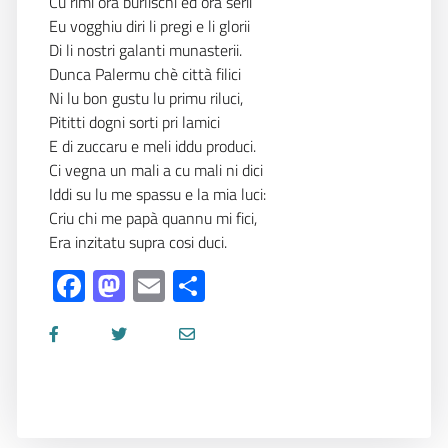
Cu rimi ora burlischi ed ora serii
Eu vogghiu diri li pregi e li glorii
Di li nostri galanti munasterii.
Dunca Palermu chè città filici
Ni lu bon gustu lu primu riluci,
Pititti dogni sorti pri lamici
E di zuccaru e meli iddu produci.
Ci vegna un mali a cu mali ni dici
Iddi su lu me spassu e la mia luci:
Criu chi me papà quannu mi fici,
Era inzitatu supra cosi duci.
Facebook
Mastodon
Email
Share