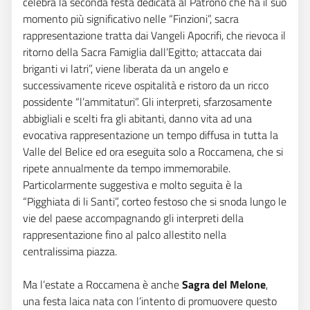
celebra la seconda festa dedicata al Patrono che ha il suo
momento più significativo nelle “Finzioni”, sacra
rappresentazione tratta dai Vangeli Apocrifi, che rievoca il
ritorno della Sacra Famiglia dall’Egitto; attaccata dai
briganti vi latri”, viene liberata da un angelo e
successivamente riceve ospitalità e ristoro da un ricco
possidente “l’ammitaturi”. Gli interpreti, sfarzosamente
abbigliali e scelti fra gli abitanti, danno vita ad una
evocativa rappresentazione un tempo diffusa in tutta la
Valle del Belice ed ora eseguita solo a Roccamena, che si
ripete annualmente da tempo immemorabile.
Particolarmente suggestiva e molto seguita è la
“Pigghiata di li Santi”, corteo festoso che si snoda lungo le
vie del paese accompagnando gli interpreti della
rappresentazione fino al palco allestito nella
centralissima piazza.
Ma l’estate a Roccamena è anche
Sagra del Melone
,
una festa laica nata con l’intento di promuovere questo