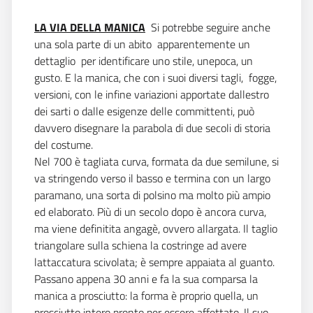
LA VIA DELLA MANICA
 Si potrebbe seguire anche
una sola parte di un abito  apparentemente un
dettaglio  per identificare uno stile, unepoca, un
gusto. E la manica, che con i suoi diversi tagli, fogge,
versioni, con le infine variazioni apportate dallestro
dei sarti o dalle esigenze delle committenti, può
davvero disegnare la parabola di due secoli di storia
del costume.
Nel 700 è tagliata curva, formata da due semilune, si
va stringendo verso il basso e termina con un largo
paramano, una sorta di polsino ma molto più ampio
ed elaborato. Più di un secolo dopo è ancora curva,
ma viene definitita angagè, ovvero allargata. Il taglio
triangolare sulla schiena la costringe ad avere
lattaccatura scivolata; è sempre appaiata al guanto.
Passano appena 30 anni e fa la sua comparsa la
manica a prosciutto: la forma è proprio quella, un
prosciutto intero pronto per essere affettato. Il suo