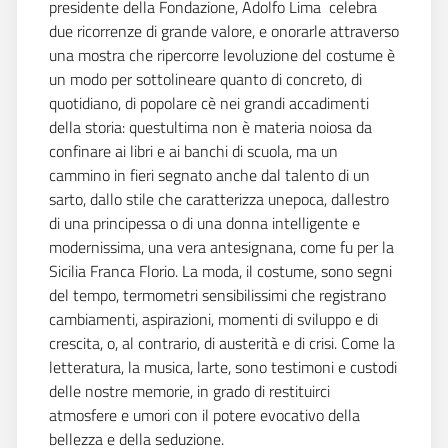
presidente della Fondazione, Adolfo Lima  celebra
due ricorrenze di grande valore, e onorarle attraverso
una mostra che ripercorre levoluzione del costume è
un modo per sottolineare quanto di concreto, di
quotidiano, di popolare cè nei grandi accadimenti
della storia: questultima non è materia noiosa da
confinare ai libri e ai banchi di scuola, ma un
cammino in fieri segnato anche dal talento di un
sarto, dallo stile che caratterizza unepoca, dallestro
di una principessa o di una donna intelligente e
modernissima, una vera antesignana, come fu per la
Sicilia Franca Florio. La moda, il costume, sono segni
del tempo, termometri sensibilissimi che registrano
cambiamenti, aspirazioni, momenti di sviluppo e di
crescita, o, al contrario, di austerità e di crisi. Come la
letteratura, la musica, larte, sono testimoni e custodi
delle nostre memorie, in grado di restituirci
atmosfere e umori con il potere evocativo della
bellezza e della seduzione.