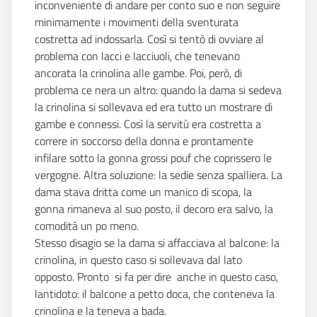
inconveniente di andare per conto suo e non seguire
minimamente i movimenti della sventurata
costretta ad indossarla. Così si tentò di ovviare al
problema con lacci e lacciuoli, che tenevano
ancorata la crinolina alle gambe. Poi, però, di
problema ce nera un altro: quando la dama si sedeva
la crinolina si sollevava ed era tutto un mostrare di
gambe e connessi. Così la servitù era costretta a
correre in soccorso della donna e prontamente
infilare sotto la gonna grossi pouf che coprissero le
vergogne. Altra soluzione: la sedie senza spalliera. La
dama stava dritta come un manico di scopa, la
gonna rimaneva al suo posto, il decoro era salvo, la
comodità un po meno.
Stesso disagio se la dama si affacciava al balcone: la
crinolina, in questo caso si sollevava dal lato
opposto. Pronto  si fa per dire  anche in questo caso,
lantidoto: il balcone a petto doca, che conteneva la
crinolina e la teneva a bada.