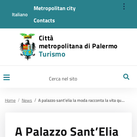
⋮
Metropolitan city
Italiano
Contacts
Città
metropolitana di Palermo
Turismo
Ricerca
Home
News
A palazzo sant’elia la moda racconta la vita quotidiana dei siciliani dal 1700.
A Palazzo Sant’Elia