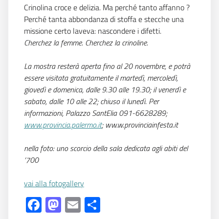
Crinolina croce e delizia. Ma perché tanto affanno ?
Perché tanta abbondanza di stoffa e stecche una
missione certo laveva: nascondere i difetti.
Cherchez la femme. Cherchez la crinoline.
La mostra resterà aperta fino al 20 novembre, e potrà
essere visitata gratuitamente il martedì, mercoledì,
giovedì e domenica, dalle 9.30 alle 19.30; il venerdì e
sabato, dalle 10 alle 22; chiuso il lunedì. Per
informazioni, Palazzo SantElia 091-6628289;
www.provincia.palermo.it
; ww.w.provinciainfesta.it
nella foto: uno scorcio della sala dedicata agli abiti del
‘700
vai alla fotogallery
Facebook
Mastodon
Email
Share