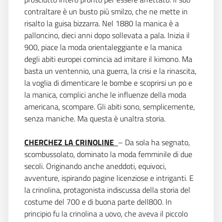
contraltare è un busto più smilzo, che ne mette in
risalto la guisa bizzarra. Nel 1880 la manica è a
palloncino, dieci anni dopo sollevata a pala. Inizia il
900, piace la moda orientaleggiante e la manica
degli abiti europei comincia ad imitare il kimono. Ma
basta un ventennio, una guerra, la crisi e la rinascita,
la voglia di dimenticare le bombe e scoprirsi un po e
la manica, complici anche le influenze della moda
americana, scompare. Gli abiti sono, semplicemente,
senza maniche. Ma questa è unaltra storia.
CHERCHEZ LA CRINOLINE
– Da sola ha segnato,
scombussolato, dominato la moda femminile di due
secoli. Originando anche aneddoti, equivoci,
avventure, ispirando pagine licenziose e intriganti. E
la crinolina, protagonista indiscussa della storia del
costume del 700 e di buona parte dell800. In
principio fu la crinolina a uovo, che aveva il piccolo