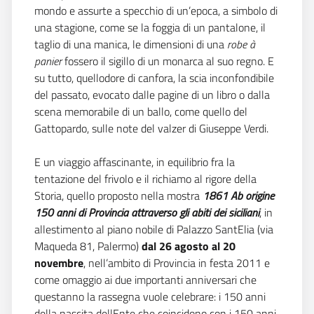
mondo e assurte a specchio di un’epoca, a simbolo di
una stagione, come se la foggia di un pantalone, il
taglio di una manica, le dimensioni di una
robe à
panier
fossero il sigillo di un monarca al suo regno. E
su tutto, quellodore di canfora, la scia inconfondibile
del passato, evocato dalle pagine di un libro o dalla
scena memorabile di un ballo, come quello del
Gattopardo, sulle note del valzer di Giuseppe Verdi.
E un viaggio affascinante, in equilibrio fra la
tentazione del frivolo e il richiamo al rigore della
Storia, quello proposto nella mostra
1861 Ab origine 
150 anni di Provincia attraverso gli abiti dei siciliani
, in
allestimento al piano nobile di Palazzo SantElia (via
Maqueda 81, Palermo)
dal 26 agosto al 20
novembre
, nell’ambito di Provincia in festa 2011 e
come omaggio ai due importanti anniversari che
questanno la rassegna vuole celebrare: i 150 anni
della nascita dellEnte che coincidono con i 150 anni