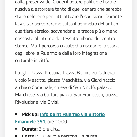
dalla presenza dei Giudei il potere politico e fiscale
riusciva a estorcere tanto di quel denaro che sarebbe
stato deleterio per tutti attuare l’espulsione. Durante
la visita ripercorreremo tutto il perimetro dellantico
quartiere ebraico, scovandone le tracce più o meno
nascoste allinterno del tessuto urbano del centro
storico. Ma il percorso ci aiuterà a riscoprire la storia
degli ebrei a Palermo e della loro integrazione
culturale in città.
Luoghi: Piazza Pretoria, Piazza Bellini, via Calderai,
vicolo Mescitta, piazza Meschitta, via Giardinaccio,
archivio Comunale, chiesa di San Nicolò, palazzo
Marchese, via Cartari, piazza San Francesco, piazza
Rivoluzione, via Divisi.
Pick up:
Info point Palermo via Vittorio
Emanuele 351
, ore 10.00 .
Durata:
3 ore circa
Costo:
5,00 euro a persona. La quota