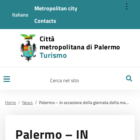
⋮
Metropolitan city
Italiano
Contacts
Città
metropolitana di Palermo
Turismo
Ricerca
Home
News
Palermo – in occasione della giornata della memoria del 27 gennaio propone una visita guidata all’antico quartiere ebraico della nostra citta’.
Palermo – IN