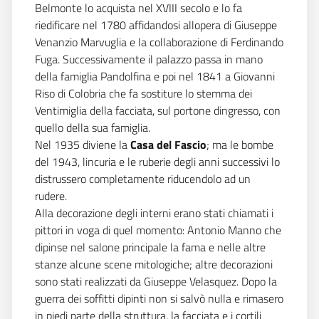
Belmonte lo acquista nel XVIII secolo e lo fa
riedificare nel 1780 affidandosi allopera di Giuseppe
Venanzio Marvuglia e la collaborazione di Ferdinando
Fuga. Successivamente il palazzo passa in mano
della famiglia Pandolfina e poi nel 1841 a Giovanni
Riso di Colobria che fa sostiture lo stemma dei
Ventimiglia della facciata, sul portone dingresso, con
quello della sua famiglia.
Nel 1935 diviene la 
Casa del Fascio
; ma le bombe
del 1943, lincuria e le ruberie degli anni successivi lo
distrussero completamente riducendolo ad un
rudere.
Alla decorazione degli interni erano stati chiamati i
pittori in voga di quel momento: Antonio Manno che
dipinse nel salone principale la fama e nelle altre
stanze alcune scene mitologiche; altre decorazioni
sono stati realizzati da Giuseppe Velasquez. Dopo la
guerra dei soffitti dipinti non si salvò nulla e rimasero
in piedi parte della struttura, la facciata e i cortili