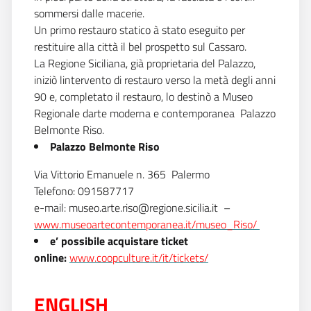
sommersi dalle macerie.
Un primo restauro statico à stato eseguito per
restituire alla città il bel prospetto sul Cassaro.
La Regione Siciliana, già proprietaria del Palazzo,
iniziò lintervento di restauro verso la metà degli anni
90 e, completato il restauro, lo destinò a Museo
Regionale darte moderna e contemporanea  Palazzo
Belmonte Riso.
Palazzo Belmonte Riso
Via Vittorio Emanuele n. 365  Palermo
Telefono: 091587717
e-mail: museo.arte.riso@regione.sicilia.it
–
www.museoartecontemporanea.it/museo_Riso/
e’ possibile acquistare ticket
online:
www.coopculture.it/it/tickets/
ENGLISH