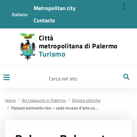
⋮
Metropolitan city
Italiano
Contacts
Città
metropolitana di Palermo
Turismo
Ricerca
Home
Art treasures in Palermo
Dimore storiche
Palazzo belmonte riso – sede museo d’arte contemporanea – aperto al pubblico