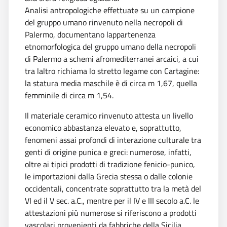
Analisi antropologiche effettuate su un campione
del gruppo umano rinvenuto nella necropoli di
Palermo, documentano lappartenenza
etnomorfologica del gruppo umano della necropoli
di Palermo a schemi afromediterranei arcaici, a cui
tra laltro richiama lo stretto legame con Cartagine:
la statura media maschile è di circa m 1,67, quella
femminile di circa m 1,54.
Il materiale ceramico rinvenuto attesta un livello
economico abbastanza elevato e, soprattutto,
fenomeni assai profondi di interazione culturale tra
genti di origine punica e greci: numerose, infatti,
oltre ai tipici prodotti di tradizione fenicio-punico,
le importazioni dalla Grecia stessa o dalle colonie
occidentali, concentrate soprattutto tra la metà del
VI ed il V sec. a.C., mentre per il IV e III secolo a.C. le
attestazioni più numerose si riferiscono a prodotti
vascolari provenienti da fabbriche della Sicilia