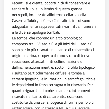
recenti, si è creata lopportunità di conservare e
rendere fruibile un lembo di questa grande
necropoli, localizzato allinterno dellarea della
Caserma Tuköry di Corso Calatafimi, in cui sono
adeguatamente rappresentati i vari rituali funerari
e le diverse tipologie tombali.
Le tombe  che coprono un arco cronologico
compreso tra il VI sec. a.C. e gli inizi del III sec. a.C. 
sono per lo più ricavate nel banco di calcarenite di
origine marina, ricoperto da uno strato di terra
rossa: sono attestati i riti dellinumazione e
dellincinerazione mentre, sotto il profilo tipologico,
risultano particolarmente diffuse le tombe a
camera ipogeica, le inumazioni in sarcofago litico e
le deposizioni in fossa terragna o in cinerario. Per
quanto riguarda le tombe a camera, interamente
ricavate nel banco di calcarenite, esse sono
costituite da una cella ipogeica di forma per lo più
rettangolare, con ingresso a NE, a cui si accede