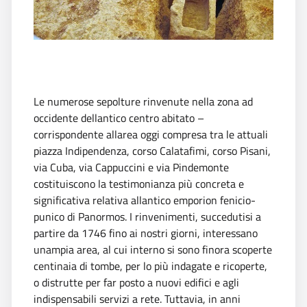
Le numerose sepolture rinvenute nella zona ad
occidente dellantico centro abitato –
corrispondente allarea oggi compresa tra le attuali
piazza Indipendenza, corso Calatafimi, corso Pisani,
via Cuba, via Cappuccini e via Pindemonte 
costituiscono la testimonianza più concreta e
significativa relativa allantico emporion fenicio-
punico di Panormos. I rinvenimenti, succedutisi a
partire da 1746 fino ai nostri giorni, interessano
unampia area, al cui interno si sono finora scoperte
centinaia di tombe, per lo più indagate e ricoperte,
o distrutte per far posto a nuovi edifici e agli
indispensabili servizi a rete. Tuttavia, in anni