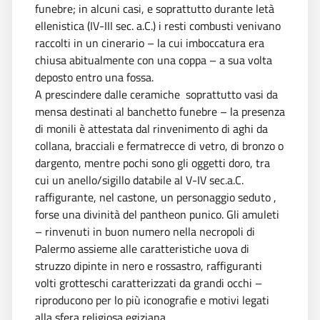
funebre; in alcuni casi, e soprattutto durante letà
ellenistica (IV-III sec. a.C.) i resti combusti venivano
raccolti in un cinerario – la cui imboccatura era
chiusa abitualmente con una coppa – a sua volta
deposto entro una fossa.
A prescindere dalle ceramiche  soprattutto vasi da
mensa destinati al banchetto funebre – la presenza
di monili è attestata dal rinvenimento di aghi da
collana, bracciali e fermatrecce di vetro, di bronzo o
dargento, mentre pochi sono gli oggetti doro, tra
cui un anello/sigillo databile al V-IV sec.a.C.
raffigurante, nel castone, un personaggio seduto ,
forse una divinità del pantheon punico. Gli amuleti
– rinvenuti in buon numero nella necropoli di
Palermo assieme alle caratteristiche uova di
struzzo dipinte in nero e rossastro, raffiguranti
volti grotteschi caratterizzati da grandi occhi –
riproducono per lo più iconografie e motivi legati
alla sfera religiosa egiziana.