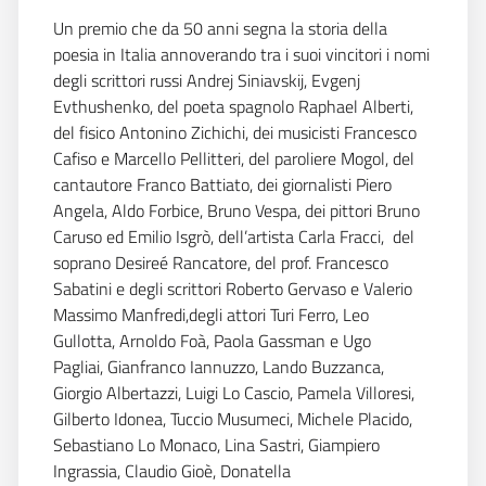
Un premio che da 50 anni segna la storia della
poesia in Italia annoverando tra i suoi vincitori i nomi
degli scrittori russi Andrej Siniavskij, Evgenj
Evthushenko, del poeta spagnolo Raphael Alberti,
del fisico Antonino Zichichi, dei musicisti Francesco
Cafiso e Marcello Pellitteri, del paroliere Mogol, del
cantautore Franco Battiato, dei giornalisti Piero
Angela, Aldo Forbice, Bruno Vespa, dei pittori Bruno
Caruso ed Emilio Isgrò, dell’artista Carla Fracci, del
soprano Desireé Rancatore, del prof. Francesco
Sabatini e degli scrittori Roberto Gervaso e Valerio
Massimo Manfredi,degli attori Turi Ferro, Leo
Gullotta, Arnoldo Foà, Paola Gassman e Ugo
Pagliai, Gianfranco Iannuzzo, Lando Buzzanca,
Giorgio Albertazzi, Luigi Lo Cascio, Pamela Villoresi,
Gilberto Idonea, Tuccio Musumeci, Michele Placido,
Sebastiano Lo Monaco, Lina Sastri, Giampiero
Ingrassia, Claudio Gioè, Donatella