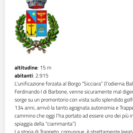
altitudine
: 15 m
abitanti
: 2.915
L’unificazione forzata al Borgo “Sicciara” (l’odierna 
Ferdinando I di Barbone, venne sicuramente mal digeri
sorge su un promontorio con vista sullo splendido go
134 anni, arrivò la tanto agognata autonomia e Trappe
cammino che oggi l’ha portato ad essere uno dei più int
spiaggia della “ciammarita”)
La storia di Trappeto, comunque, è strettamente legata c