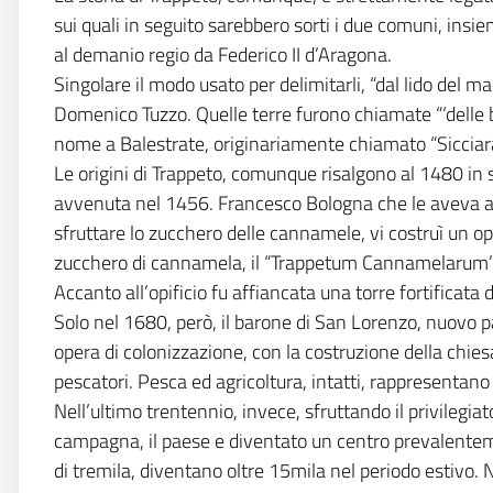
sui quali in seguito sarebbero sorti i due comuni, insieme
al demanio regio da Federico II d’Aragona.
Singolare il modo usato per delimitarli, “dal lido del ma
Domenico Tuzzo. Quelle terre furono chiamate “‘delle ba
nome a Balestrate, originariamente chiamato “Sicciar
Le origini di Trappeto, comunque risalgono al 1480 in s
avvenuta nel 1456. Francesco Bologna che le aveva a
sfruttare lo zucchero delle cannamele, vi costruì un opi
zucchero di cannamela, il “Trappetum Cannamelarum”, 
Accanto all’opificio fu affiancata una torre fortifica
Solo nel 1680, però, il barone di San Lorenzo, nuovo pa
opera di colonizzazione, con la costruzione della chies
pescatori. Pesca ed agricoltura, intatti, rappresentano d
Nell’ultimo trentennio, invece, sfruttando il privilegi
campagna, il paese e diventato un centro prevalentemen
di tremila, diventano oltre 15mila nel periodo estivo.