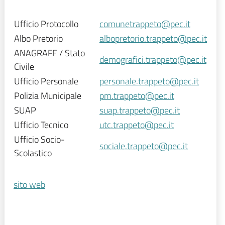
Ufficio Protocollo
comunetrappeto@pec.it
Albo Pretorio
albopretorio.trappeto@pec.it
ANAGRAFE / Stato
demografici.trappeto@pec.it
Civile
Ufficio Personale
personale.trappeto@pec.it
Polizia Municipale
pm.trappeto@pec.it
SUAP
suap.trappeto@pec.it
Ufficio Tecnico
utc.trappeto@pec.it
Ufficio Socio-
sociale.trappeto@pec.it
Scolastico
sito web