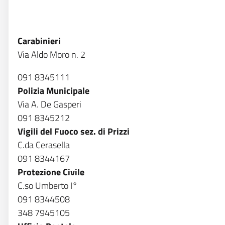
Carabinieri
Via Aldo Moro n. 2
091 8345111
Polizia Municipale
Via A. De Gasperi
091 8345212
Vigili del Fuoco sez. di Prizzi
C.da Cerasella
091 8344167
Protezione Civile
C.so Umberto I°
091 8344508
348 7945105