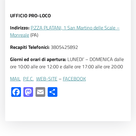
UFFICIO PRO-LOCO
Indirizzo:
P.ZZA PLATANI, 1 San Martino delle Scale –
Monreale
(PA)
Recapiti Telefonici:
3805425892
Giorni ed orari di apertura:
LUNEDI’ – DOMENICA dalle
ore 10:00 alle ore 12:00 e dalle ore 17:00 alle ore 20:00
MAIL

P.E.C.

WEB-SITE
–
FACEBOOK
Facebook
Mastodon
Email
Share