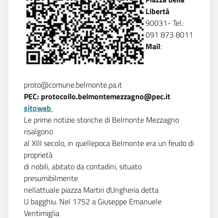
Libertà
90031- Tel.:
091 873 8011
Mail
:
proto@comune.belmonte.pa.it
PEC:
protocollo.belmontemezzagno@pec.it
sitoweb
Le prime notizie storiche di Belmonte Mezzagno
risalgono
al XIII secolo, in quellepoca Belmonte era un feudo di
proprietà
di nobili, abitato da contadini, situato
presumibilmente
nellattuale piazza Martiri dUngheria detta
U bagghiu. Nel 1752 a Giuseppe Emanuele
Ventimiglia