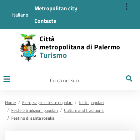
⋮
Metropolitan city
Italiano
Contacts
Città
metropolitana di Palermo
Turismo
Ricerca
Home
Fiere, sagre e feste popolari
feste popolari
Feste e tradizioni popolari
Culture and traditions
Festino di santa rosalia