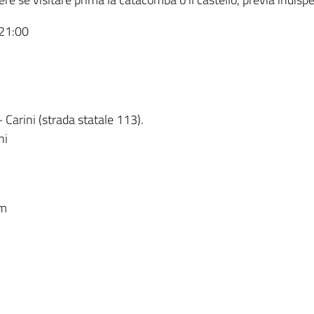
 21:00
– Carini (strada statale 113).
ni
om