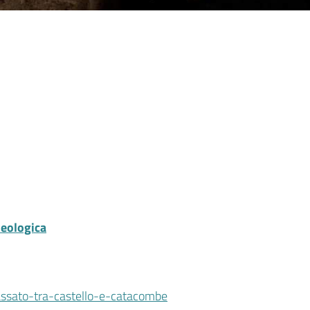
heologica
assato-tra-castello-e-catacombe