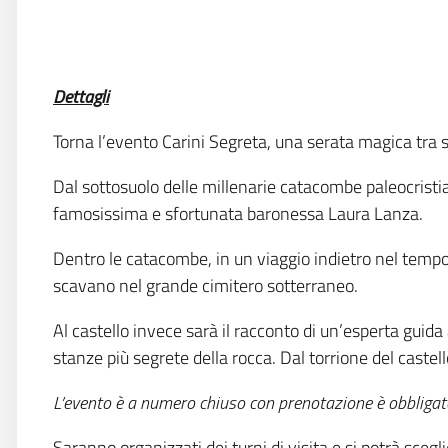
Dettagli
Torna l’evento Carini Segreta, una serata magica tra st
Dal sottosuolo delle millenarie catacombe paleocristiane
famosissima e sfortunata baronessa Laura Lanza.
Dentro le catacombe, in un viaggio indietro nel tempo, 
scavano nel grande cimitero sotterraneo.
Al castello invece sarà il racconto di un’esperta guid
stanze più segrete della rocca. Dal torrione del castel
L’evento è a numero chiuso con prenotazione è obbligat
Saranno organizzati dei turni di visita e si potrà sceg