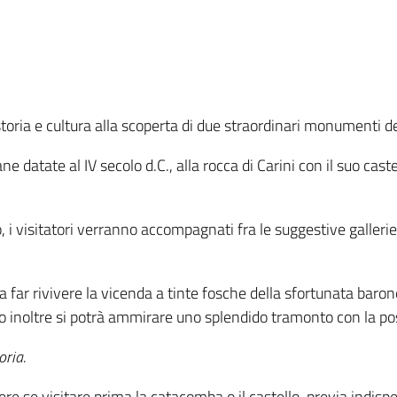
oria e cultura alla scoperta di due straordinari monumenti del
 datate al IV secolo d.C., alla rocca di Carini con il suo caste
i visitatori verranno accompagnati fra le suggestive gallerie 
a a far rivivere la vicenda a tinte fosche della sfortunata ba
lo inoltre si potrà ammirare uno splendido tramonto con la poss
oria.
liere se visitare prima la catacomba o il castello, previa indis