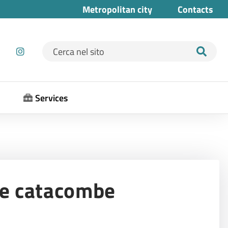
Metropolitan city
Contacts
Ricerca per:
Services
o e catacombe