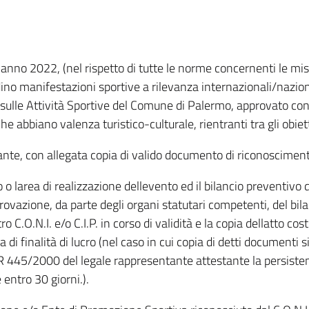
anno 2022, (nel rispetto di tutte le norme concernenti le mi
adino manifestazioni sportive a rilevanza internazionali/nazion
 sulle Attività Sportive del Comune di Palermo, approvato co
 abbiano valenza turistico-culturale, rientranti tra gli obiett
nte, con allegata copia di valido documento di riconoscimen
o o larea di realizzazione dellevento ed il bilancio preventivo
azione, da parte degli organi statutari competenti, del bilanci
o C.O.N.I. e/o C.I.P. in corso di validità e la copia dellatto co
 di finalità di lucro (nel caso in cui copia di detti documenti
R 445/2000 del legale rappresentante attestante la persistente
entro 30 giorni.).