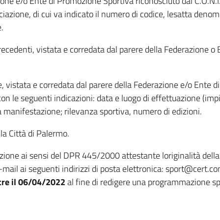
ne e/o Ente di Promozione Sportiva riconosciuto dal C.O.N.I. e/o
ociazione, di cui va indicato il numero di codice, lesatta deno
.
i precedenti, vistata e corredata dal parere della Federazione 
ere, vistata e corredata dal parere della Federazione e/o Ente 
n le seguenti indicazioni: data e luogo di effettuazione (impia
lla manifestazione; rilevanza sportiva, numero di edizioni.
la Città di Palermo.
ione ai sensi del DPR 445/2000 attestante loriginalità della 
-mail ai seguenti indirizzi di posta elettronica: sport@cert
tre il 06/04/2022
al fine di redigere una programmazione sp