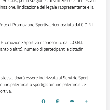
 C.I.P., per la stagione cui si riferisce la richiesta di
minazione, lindicazione del legale rappresentante e la
o Ente di Promozione Sportiva riconosciuto dal C.O.N.I.
di Promozione Sportiva riconosciuto dal C.O.N.I.
nto o altro); numero di partecipanti e cittadini
stessa, dovrà essere indirizzata al Servizio Sport –
.comune.palermo.it o sport@comune.palermo.it , e
ortiva.
Facebook
Mastodon
Email
Share