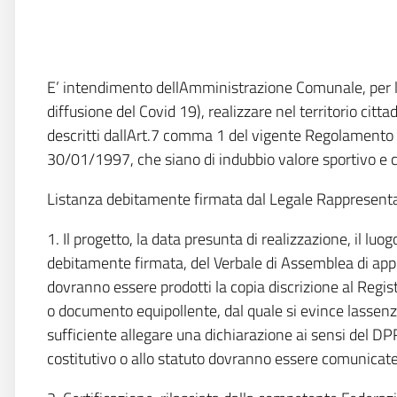
E’ intendimento dellAmministrazione Comunale, per l
diffusione del Covid 19), realizzare nel territorio citt
descritti dallArt.7 comma 1 del vigente Regolamento
30/01/1997, che siano di indubbio valore sportivo e che
Listanza debitamente firmata dal Legale Rappresenta
1. Il progetto, la data presunta di realizzazione, il luog
debitamente firmata, del Verbale di Assemblea di approv
dovranno essere prodotti la copia discrizione al Registr
o documento equipollente, dal quale si evince lassenza
sufficiente allegare una dichiarazione ai sensi del DP
costitutivo o allo statuto dovranno essere comunicate 