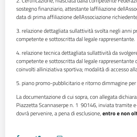
2. Certificazione, rilasciata dalla competente Federazio
sostegno finanziario, attestante laffiliazione dellAss
data di prima affiliazione dellAssociazione richiedente
3. relazione dettagliata sullattività svolta negli ann
competente e sottoscritta dal legale rappresentante.
4. relazione tecnica dettagliata sullattività da svolg
competente e sottoscritta dal legale rappresentante co
coinvolti alliniziativa sportiva; modalità di accesso a
5. piano promo-pubblicitario e ritorno dimmagine per 
La documentazione di cui sopra, con allegata dichiaraz
Piazzetta Scannaserpe n. 1  90146, inviata tramite e
dovrà pervenire, a pena di esclusione,
entro e non ol