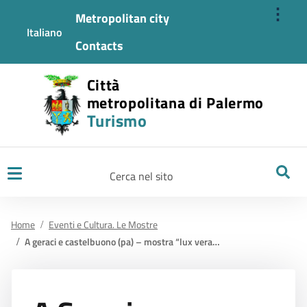
⋮
Metropolitan city
Italiano
Contacts
Città
metropolitana di Palermo
Turismo
Ricerca
Home
Eventi e Cultura. Le Mostre
A geraci e castelbuono (pa) – mostra “lux vera”. ori e argenti liturgici nei secoli xiv – xviii