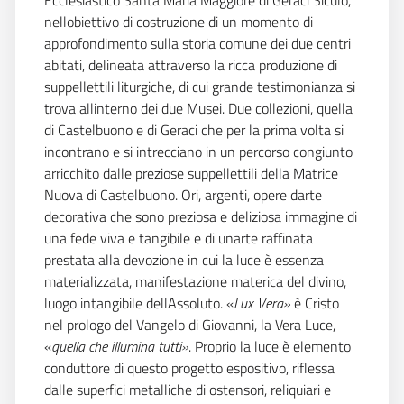
Ecclesiastico Santa Maria Maggiore di Geraci Siculo,
nellobiettivo di costruzione di un momento di
approfondimento sulla storia comune dei due centri
abitati, delineata attraverso la ricca produzione di
suppellettili liturgiche, di cui grande testimonianza si
trova allinterno dei due Musei. Due collezioni, quella
di Castelbuono e di Geraci che per la prima volta si
incontrano e si intrecciano in un percorso congiunto
arricchito dalle preziose suppellettili della Matrice
Nuova di Castelbuono. Ori, argenti, opere darte
decorativa che sono preziosa e deliziosa immagine di
una fede viva e tangibile e di unarte raffinata
prestata alla devozione in cui la luce è essenza
materializzata, manifestazione materica del divino,
luogo intangibile dellAssoluto. «
Lux Vera»
è Cristo
nel prologo del Vangelo di Giovanni, la Vera Luce,
«
quella che illumina tutti»
. Proprio la luce è elemento
conduttore di questo progetto espositivo, riflessa
dalle superfici metalliche di ostensori, reliquiari e