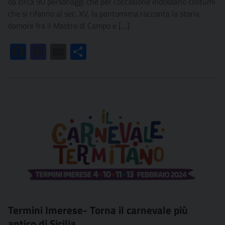
da circa 90 personaggi che per l’occasione indossano costumi
che si rifanno al sec. XV, la pantomima racconta la storia
damore fra il Mastro di Campo e […]
Facebook
Mastodon
Email
Condividi
Termini Imerese- Torna il carnevale più
antico di Sicilia