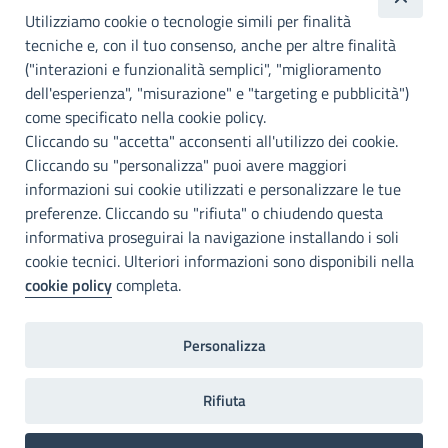
metropolitana di
Utilizziamo cookie o tecnologie simili per finalità
Palermo
tecniche e, con il tuo consenso, anche per altre finalità
("interazioni e funzionalità semplici", "miglioramento
INFO E CONTATTI
dell'esperienza", "misurazione" e "targeting e pubblicità")
come specificato nella cookie policy.
I nostri canali social
Cliccando su "accetta" acconsenti all'utilizzo dei cookie.
Cliccando su "personalizza" puoi avere maggiori
Accessibilità
informazioni sui cookie utilizzati e personalizzare le tue
Città Metropolitana di Palermo si impegna a rendere il proprio sito
preferenze. Cliccando su "rifiuta" o chiudendo questa
web accessibile, conformemente al D.lgs. 10 agosto 2018, n°106
informativa proseguirai la navigazione installando i soli
che ha recepito la direttiva UE 2016/2102 del Parlamento euopeo e
cookie tecnici. Ulteriori informazioni sono disponibili nella
del Consiglio.
cookie policy
completa.
Dichiarazione di accessibilità
Personalizza
Note legali
Privacy
RDP
Invia un commento
2022©Copright Città metropolitana di Palermo
Rifiuta