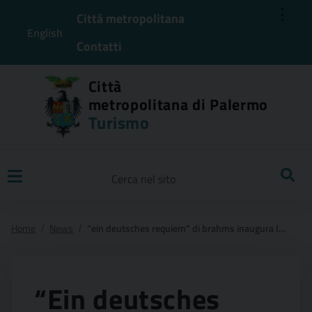
⋮
Città metropolitana
English
Contatti
Città
metropolitana di Palermo
Turismo
Ricerca
Home
News
“ein deutsches requiem” di brahms inaugura la 65ma settimana di musica sacra di monreale
“Ein deutsches