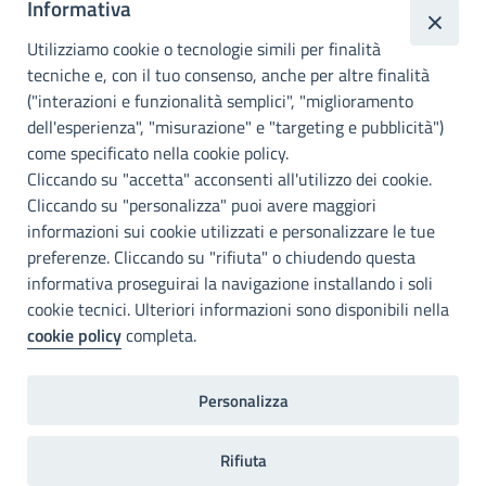
Informativa
Città
metropolitana di
Utilizziamo cookie o tecnologie simili per finalità
Palermo
tecniche e, con il tuo consenso, anche per altre finalità
("interazioni e funzionalità semplici", "miglioramento
INFO E CONTATTI
dell'esperienza", "misurazione" e "targeting e pubblicità")
come specificato nella cookie policy.
I nostri canali social
Cliccando su "accetta" acconsenti all'utilizzo dei cookie.
Cliccando su "personalizza" puoi avere maggiori
Accessibilità
informazioni sui cookie utilizzati e personalizzare le tue
Città Metropolitana di Palermo si impegna a rendere il proprio sito
preferenze. Cliccando su "rifiuta" o chiudendo questa
web accessibile, conformemente al D.lgs. 10 agosto 2018, n°106
informativa proseguirai la navigazione installando i soli
che ha recepito la direttiva UE 2016/2102 del Parlamento euopeo e
cookie tecnici. Ulteriori informazioni sono disponibili nella
del Consiglio.
cookie policy
completa.
Dichiarazione di accessibilità
Personalizza
Note legali
Privacy
RDP
Invia un commento
2022©Copright Città metropolitana di Palermo
Rifiuta