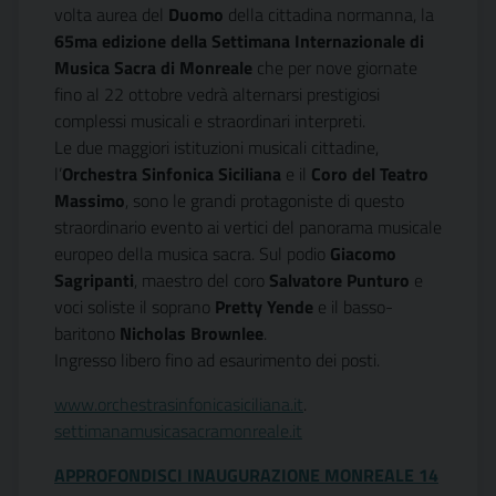
volta aurea del
Duomo
della cittadina normanna, la
65ma edizione della Settimana Internazionale di
Musica Sacra di Monreale
che per nove giornate
fino al 22 ottobre vedrà alternarsi prestigiosi
complessi musicali e straordinari interpreti.
Le due maggiori istituzioni musicali cittadine,
l’
Orchestra Sinfonica Siciliana
e il
Coro del Teatro
Massimo
, sono le grandi protagoniste di questo
straordinario evento ai vertici del panorama musicale
europeo della musica sacra. Sul podio
Giacomo
Sagripanti
, maestro del coro
Salvatore Punturo
e
voci soliste il soprano
Pretty Yende
e il basso-
baritono
Nicholas Brownlee
.
Ingresso libero fino ad esaurimento dei posti.
www.orchestrasinfonicasiciliana.it
.
settimanamusicasacramonreale.it
APPROFONDISCI INAUGURAZIONE MONREALE 14