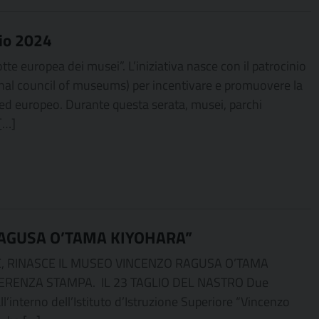
io 2024
e europea dei musei”. L’iniziativa nasce con il patrocinio
ional council of museums) per incentivare e promuovere la
 ed europeo. Durante questa serata, musei, parchi
 […]
RAGUSA O’TAMA KIYOHARA”
SE, RINASCE IL MUSEO VINCENZO RAGUSA O’TAMA
FERENZA STAMPA. IL 23 TAGLIO DEL NASTRO Due
ll’interno dell’Istituto d’Istruzione Superiore “Vincenzo