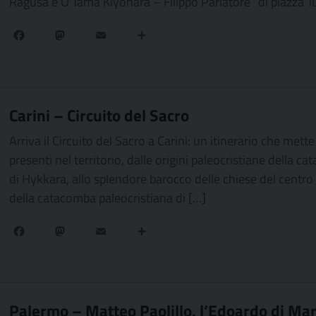
Ragusa e O’Tama Kiyohara – Filippo Parlatore” di piazza T
Facebook
Mastodon
Email
Condividi
Carini – Circuito del Sacro
Arriva il Circuito del Sacro a Carini: un itinerario che met
presenti nel territorio, dalle origini paleocristiane della ca
di Hykkara, allo splendore barocco delle chiese del centro sto
della catacomba paleocristiana di […]
Facebook
Mastodon
Email
Condividi
Palermo – Matteo Paolillo, l’Edoardo di Mare