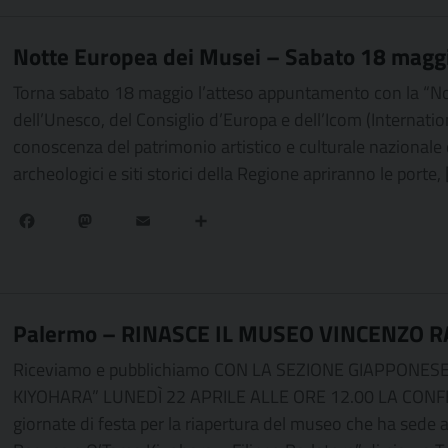
Notte Europea dei Musei – Sabato 18 magg
Torna sabato 18 maggio l’atteso appuntamento con la “Nott
dell’Unesco, del Consiglio d’Europa e dell’Icom (Internat
conoscenza del patrimonio artistico e culturale nazionale
archeologici e siti storici della Regione apriranno le porte,
Facebook
Mastodon
Email
Condividi
Palermo – RINASCE IL MUSEO VINCENZO 
Riceviamo e pubblichiamo CON LA SEZIONE GIAPPONE
KIYOHARA” LUNEDÌ 22 APRILE ALLE ORE 12.00 LA CON
giornate di festa per la riapertura del museo che ha sede a