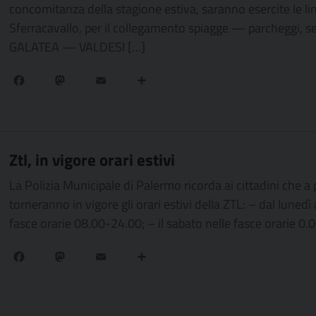
concomitanza della stagione estiva, saranno esercite le li
Sferracavallo, per il collegamento spiagge — parcheggi, s
GALATEA — VALDESI […]
Facebook
Mastodon
Email
Condividi
Ztl, in vigore orari estivi
La Polizia Municipale di Palermo ricorda ai cittadini che a
torneranno in vigore gli orari estivi della ZTL: – dal lunedì 
fasce orarie 08.00-24.00; – il sabato nelle fasce orarie 0
Facebook
Mastodon
Email
Condividi