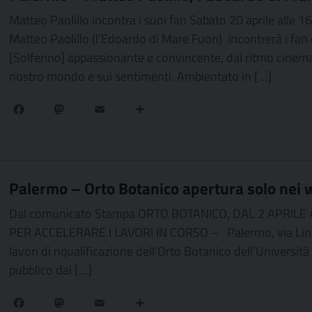
Matteo Paolillo incontra i suoi fan Sabato 20 aprile alle 
Matteo Paolillo (l’Edoardo di Mare Fuori) incontrerà i fan
[Solferino] appassionante e convincente, dal ritmo cinema
nostro mondo e sui sentimenti. Ambientato in […]
Facebook
Mastodon
Email
Condividi
Palermo – Orto Botanico apertura solo nei
Dal comunicato Stampa ORTO BOTANICO, DAL 2 APRIL
PER ACCELERARE I LAVORI IN CORSO – Palermo, via Lincoln
lavori di riqualificazione dell’Orto Botanico dell’Università
pubblico dal […]
Facebook
Mastodon
Email
Condividi