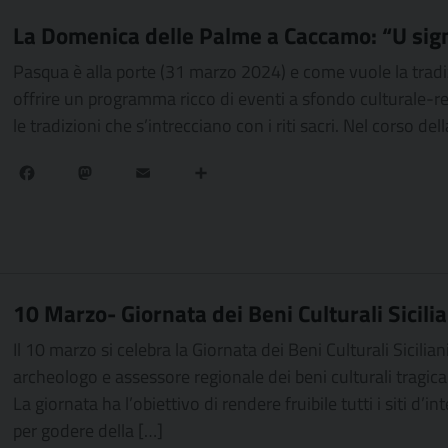
La Domenica delle Palme a Caccamo: “U si
Pasqua è alla porte (31 marzo 2024) e come vuole la tradiz
offrire un programma ricco di eventi a sfondo culturale-rel
le tradizioni che s’intrecciano con i riti sacri. Nel corso de
Facebook
Mastodon
Email
Condividi
10 Marzo- Giornata dei Beni Culturali Sicilia
Il 10 marzo si celebra la Giornata dei Beni Culturali Sicili
archeologo e assessore regionale dei beni culturali trag
La giornata ha l’obiettivo di rendere fruibile tutti i siti d’
per godere della […]