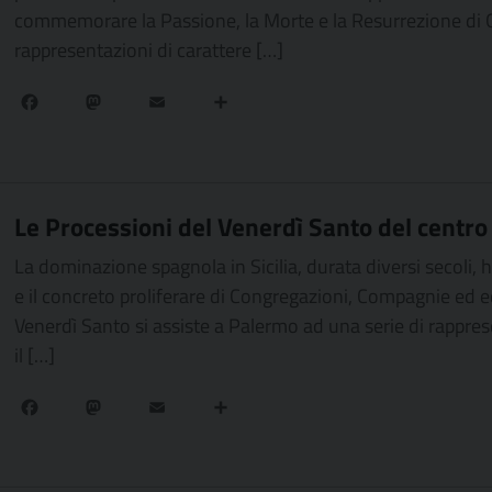
commemorare la Passione, la Morte e la Resurrezione di
rappresentazioni di carattere […]
Facebook
Mastodon
Email
Condividi
Le Processioni del Venerdì Santo del centro
La dominazione spagnola in Sicilia, durata diversi secoli, ha
e il concreto proliferare di Congregazioni, Compagnie ed edi
Venerdì Santo si assiste a Palermo ad una serie di rapprese
il […]
Facebook
Mastodon
Email
Condividi