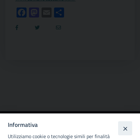
Facebook
Mastodon
Email
Condividi
Informativa
Città
metropolitana di
Utilizziamo cookie o tecnologie simili per finalità