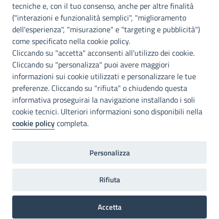
Palermo
tecniche e, con il tuo consenso, anche per altre finalità
("interazioni e funzionalità semplici", "miglioramento
INFO E CONTATTI
dell'esperienza", "misurazione" e "targeting e pubblicità")
come specificato nella cookie policy.
I nostri canali social
Cliccando su "accetta" acconsenti all'utilizzo dei cookie.
Cliccando su "personalizza" puoi avere maggiori
Accessibilità
informazioni sui cookie utilizzati e personalizzare le tue
Città Metropolitana di Palermo si impegna a rendere il proprio sito
preferenze. Cliccando su "rifiuta" o chiudendo questa
web accessibile, conformemente al D.lgs. 10 agosto 2018, n°106
informativa proseguirai la navigazione installando i soli
che ha recepito la direttiva UE 2016/2102 del Parlamento euopeo e
cookie tecnici. Ulteriori informazioni sono disponibili nella
del Consiglio.
cookie policy
completa.
Dichiarazione di accessibilità
Personalizza
Note legali
Privacy
RDP
Invia un commento
2022©Copright Città metropolitana di Palermo
Rifiuta
Accetta