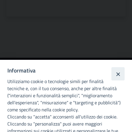
Informativa
Città
metropolitana di
Utilizziamo cookie o tecnologie simili per finalità
Palermo
tecniche e, con il tuo consenso, anche per altre finalità
("interazioni e funzionalità semplici", "miglioramento
INFO E CONTATTI
dell'esperienza", "misurazione" e "targeting e pubblicità")
come specificato nella cookie policy.
I nostri canali social
Cliccando su "accetta" acconsenti all'utilizzo dei cookie.
Cliccando su "personalizza" puoi avere maggiori
Accessibilità
informazioni sui cookie utilizzati e personalizzare le tue