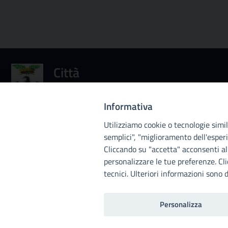
Città
metropolitana di
Palermo
Informativa
Utilizziamo cookie o tecnologie simili
semplici", "miglioramento dell'esperi
Cliccando su "accetta" acconsenti all
personalizzare le tue preferenze. Cl
tecnici. Ulteriori informazioni sono d
Note legali
Privacy
RDP
Invia un commento
Personalizza
Translate »