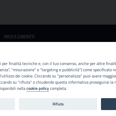
INFO E CONTATTI
I nostri canali social
 per finalità tecniche e, con il tuo consenso, anche per altre finali
enza", "misurazione" e "targeting e pubblicità") come specificato ne
'utilizzo dei cookie. Cliccando su "personalizza" puoi avere maggior
iccando su "rifiuta" o chiudendo questa informativa proseguirai la n
isponibili nella
cookie policy
completa.
Rifiuta