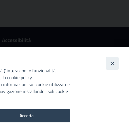
Accessibilità
Città Metropolitana di Palermo si impegna a rendere il
proprio sito web accessibile, conformemente al D.lgs. 10
agosto 2018, n°106 che ha recepito la direttiva UE
2016/2102 del Parlamento euopeo e del Consiglio.
tà ("interazioni e funzionalità
lla cookie policy.
Dichiarazione di accessibilità
i informazioni sui cookie utilizzati e
avigazione installando i soli cookie
2022©Copright Città metropolitana di Palermo
Accetta
Preferenze Cookie