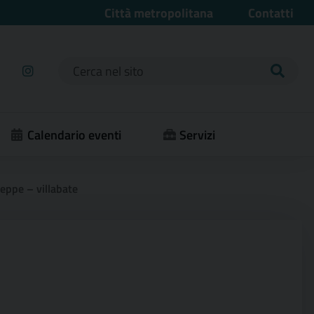
Città metropolitana
Contatti
Ricerca per:
Calendario eventi
Servizi
seppe – villabate