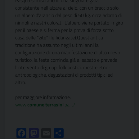
Pasqua si misurano in una singolare gara
consistente nell’alzare al cielo, con un braccio solo,
un albero d’arancio dal peso di 50 kg. circa adorno di
ninnoli e nastri colorati. L’albero viene portato in giro
per il paese e si ferma per la prova di forza sotto
casa delle “zite” (le fidanzate).Quest’antica
tradizione ha assunto negli ultimi anni la
configurazione di una manifestazione di alto rilievo
turistico, la festa comincia già al sabato e prevede
l’intervento di gruppi folkloristici, mostre etno-
antropologiche, degustazioni di prodotti tipici ed
altro.
per maggiore informazione:
www.
comune
.
terrasini
.pa.it/
Facebook
Mastodon
Email
Condividi