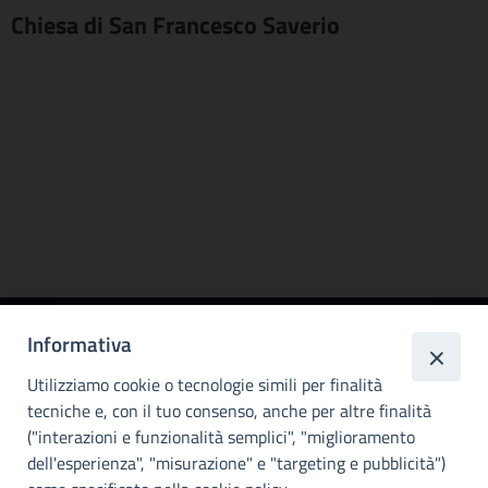
Chiesa di San Francesco Saverio
Informativa
Città
metropolitana di
Utilizziamo cookie o tecnologie simili per finalità
Palermo
tecniche e, con il tuo consenso, anche per altre finalità
("interazioni e funzionalità semplici", "miglioramento
INFO E CONTATTI
dell'esperienza", "misurazione" e "targeting e pubblicità")