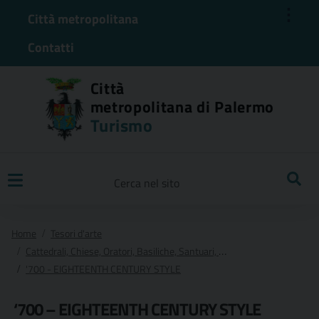
⋮
Città metropolitana
Contatti
Città
metropolitana di Palermo
Turismo
Ricerca
Home
Tesori d'arte
Cattedrali, Chiese, Oratori, Basiliche, Santuari, Cappelle e Conventi
'700 - EIGHTEENTH CENTURY STYLE
‘700 – EIGHTEENTH CENTURY STYLE