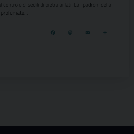
entro e di sedili di pietra ai lati. Là i padroni della
que profumate…
Facebook
Mastodon
Email
Condivi