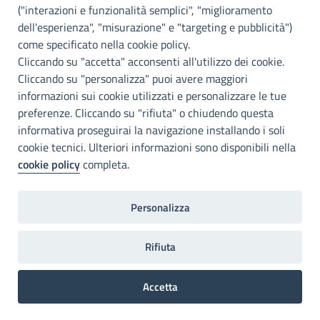
("interazioni e funzionalità semplici", "miglioramento
INFO E CONTATTI
dell'esperienza", "misurazione" e "targeting e pubblicità")
come specificato nella cookie policy.
I nostri canali social
Cliccando su "accetta" acconsenti all'utilizzo dei cookie.
Cliccando su "personalizza" puoi avere maggiori
Accessibilità
informazioni sui cookie utilizzati e personalizzare le tue
Città Metropolitana di Palermo si impegna a rendere il proprio sito
preferenze. Cliccando su "rifiuta" o chiudendo questa
web accessibile, conformemente al D.lgs. 10 agosto 2018, n°106
informativa proseguirai la navigazione installando i soli
che ha recepito la direttiva UE 2016/2102 del Parlamento euopeo e
cookie tecnici. Ulteriori informazioni sono disponibili nella
del Consiglio.
cookie policy
completa.
Dichiarazione di accessibilità
Personalizza
Note legali
Privacy
RDP
Invia un commento
2022©Copright Città metropolitana di Palermo
Rifiuta
Accetta
Preferenze Cookie
Translate »