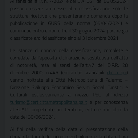
Ai sensi della l.r. n. 7/2024 e del D.A. 661 del 08.05.2024
possono essere ammesse alla riclassificazione solo le
strutture ricettive che presenteranno domanda dopo la
pubblicazione in GURS della norma (05/04/2024) e
comunque entro e non oltre il 30 giugno 2024, purché già
classificate e/o riclassificate sino al 31dicembre 2021
Le istanze di rinnovo della classificazione, complete e
corredate dall’apposita dichiarazione sostitutiva dell’atto
di notorietà, resa ai sensi dell’art.47 del D.P.R. 28
dicembre 2000, n.445 (entrambe scaricabili
clicca qui
)
vanno inoltrate alla Città Metropolitana di Palermo –
Direzione Sviluppo Economico Servizi Sociali Turistici e
Culturali esclusivamente a mezzo PEC all’indirizzo
turismo@cert.cittametropolitana.pa.it
e per conoscenza
al SUAP competente per territorio, entro e non oltre la
data del 30/06/2024.
Ai fini della verifica della data di presentazione della
domanda, farà fede incontrovertibilmente la data e l’ora