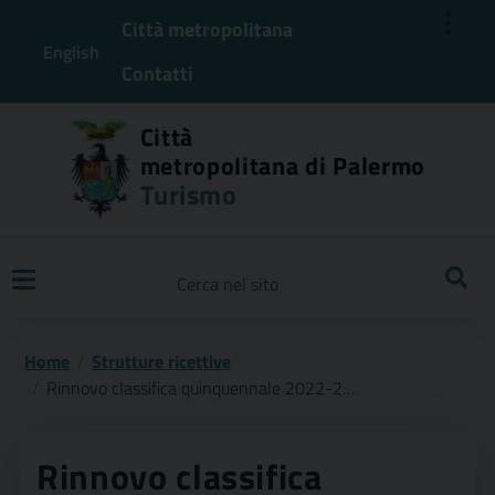
⋮
Città metropolitana
English
Contatti
Città
metropolitana di Palermo
Turismo
Ricerca
Home
Strutture ricettive
Rinnovo classifica quinquennale 2022-2026 strutture turistico ricettive. riapertura termine presentazione istanze al 30/06/2024.
Rinnovo classifica