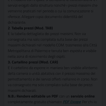
servizi erogati dalla struttura nonché i prezzi massimi che
verranno praticati nel periodo a cui la comunicazione si
riferisce. Allegare copia documento didentità del
dichiarante.
2
.
Tabella prezzi (Mod. TAB)
E la tabella dettagliata dei prezzi massimi. Non va
consegnata ma solo compilata sulla base dei prezzi
massimi dichiarati nel modello COM. trasmesso alla Città
Metropolitana di Palermo e tenuta ben esposta e visibile
nella zona di ricevimento degli ospiti.
3. Cartellino prezzi (Mod. CAR)
E il cartellino da esporre in maniera ben visibile allinterno
della camera o unità abitativa con il prezzo massimo del
pernottamento e dei servizi offerti nellanno in corso. Non
va consegnato ma solo compilato sulla base dei prezzi
massimi dichiarati.
N.B.:
R
endere editabile un PDF
con un
servizio online
completamente gratuito chiamato
PDF Escape
. Per chi lo