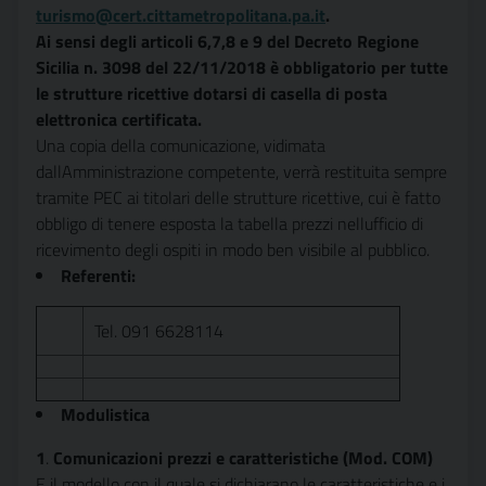
turismo@cert.cittametropolitana.pa.it
.
Ai sensi degli articoli 6,7,8 e 9 del Decreto Regione
Sicilia n. 3098 del 22/11/2018 è obbligatorio per tutte
le strutture ricettive dotarsi di casella di posta
elettronica certificata.
Una copia della comunicazione, vidimata
dallAmministrazione competente, verrà restituita sempre
tramite PEC ai titolari delle strutture ricettive, cui è fatto
obbligo di tenere esposta la tabella prezzi nellufficio di
ricevimento degli ospiti in modo ben visibile al pubblico.
Referenti:
Tel. 091 6628114
Modulistica
1
.
Comunicazioni prezzi e caratteristiche (Mod. COM)
E il modello con il quale si dichiarano le caratteristiche e i