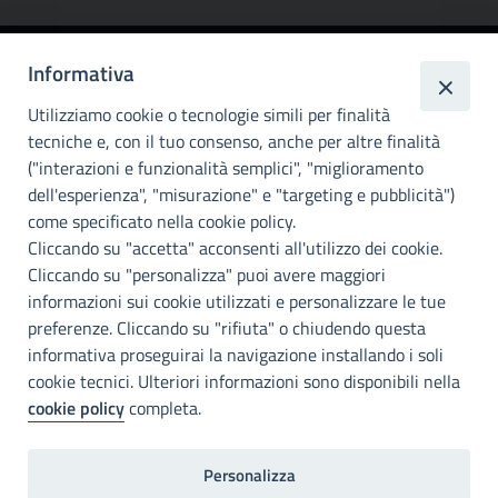
Informativa
Città
metropolitana di
Utilizziamo cookie o tecnologie simili per finalità
Palermo
tecniche e, con il tuo consenso, anche per altre finalità
("interazioni e funzionalità semplici", "miglioramento
INFO E CONTATTI
dell'esperienza", "misurazione" e "targeting e pubblicità")
come specificato nella cookie policy.
I nostri canali social
Cliccando su "accetta" acconsenti all'utilizzo dei cookie.
Cliccando su "personalizza" puoi avere maggiori
Accessibilità
informazioni sui cookie utilizzati e personalizzare le tue
Città Metropolitana di Palermo si impegna a rendere il proprio sito
preferenze. Cliccando su "rifiuta" o chiudendo questa
web accessibile, conformemente al D.lgs. 10 agosto 2018, n°106
informativa proseguirai la navigazione installando i soli
che ha recepito la direttiva UE 2016/2102 del Parlamento euopeo e
cookie tecnici. Ulteriori informazioni sono disponibili nella
del Consiglio.
cookie policy
completa.
Dichiarazione di accessibilità
Personalizza