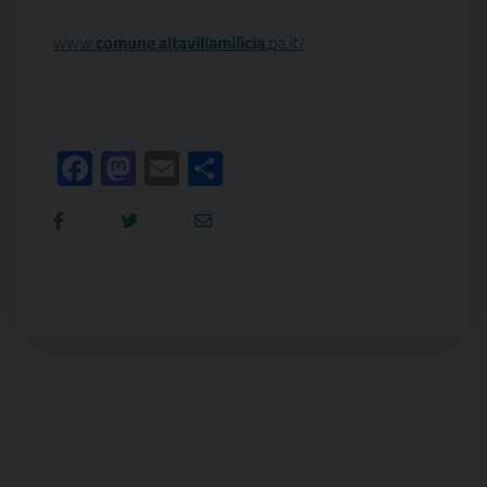
www.
comune
.
altavillamilicia
.pa.it/
Facebook
Mastodon
Email
Condividi