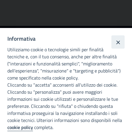
Informativa
Città
metropolitana di
Utilizziamo cookie o tecnologie simili per finalità
Palermo
tecniche e, con il tuo consenso, anche per altre finalità
("interazioni e funzionalità semplici", "miglioramento
INFO E CONTATTI
dell'esperienza", "misurazione" e "targeting e pubblicità")
come specificato nella cookie policy.
I nostri canali social
Cliccando su "accetta" acconsenti all'utilizzo dei cookie.
Cliccando su "personalizza" puoi avere maggiori
Accessibilità
informazioni sui cookie utilizzati e personalizzare le tue
Città Metropolitana di Palermo si impegna a rendere il proprio sito
preferenze. Cliccando su "rifiuta" o chiudendo questa
web accessibile, conformemente al D.lgs. 10 agosto 2018, n°106
informativa proseguirai la navigazione installando i soli
che ha recepito la direttiva UE 2016/2102 del Parlamento euopeo e
cookie tecnici. Ulteriori informazioni sono disponibili nella
del Consiglio.
cookie policy
completa.