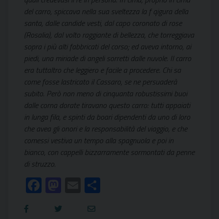
del carro, spiccava nella sua sveltezza la f qigura della
santa, dalle candide vesti, dal capo coronato di rose
(Rosalia), dal volto raggiante di bellezza, che torreggiava
sopra i più alti fabbricati del corso; ed aveva intorno, ai
piedi, una miriade di angeli sorretti dalle nuvole. Il carro
era tuttaltro che leggiero e facile a procedere. Chi sa
come fosse lastricato il Cassaro, se ne persuaderà
subito. Però non meno di cinquanta robustissimi buoi
dalle corna dorate tiravano questo carro: tutti appaiati
in lunga fila, e spinti da boari dipendenti da uno di loro
che avea gli onori e la responsabilità del viaggio, e che
comessi vestiva un tempo alla spagnuola e poi in
bianco, con cappelli bizzarramente sormontati da penne
di struzzo.
Facebook
Mastodon
Email
Condividi