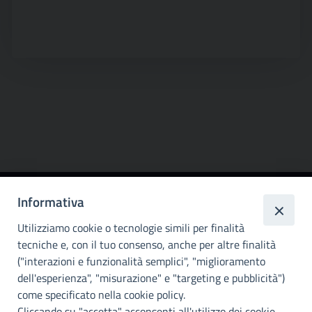
Informativa
Città
metropolitana di
Utilizziamo cookie o tecnologie simili per finalità
Palermo
tecniche e, con il tuo consenso, anche per altre finalità
("interazioni e funzionalità semplici", "miglioramento
INFO E CONTATTI
dell'esperienza", "misurazione" e "targeting e pubblicità")
come specificato nella cookie policy.
I nostri canali social
Cliccando su "accetta" acconsenti all'utilizzo dei cookie.