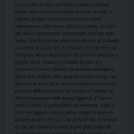
Cassaro fino al Piano del Palazzo (piazza Vittoria).
Quella selva di travi era rivestita in forma di scafo, a
fogliami, ghirigori, rococò, arabeschi con orpelli,
argentature e colori diversi. Dal basso allalto, da tutti i
lati, erano rappresentati i più bei tratti della vita della
Santa. Qua Rosalia che abbandona la corte di Sinibaldo
suo padre; là laspra vita di penitenza che ella mena sul
Pellegrino: altrove lapparizione del demonio tentatore; e
langelo che la rassicura e le addita la croce; e il
cacciatore Vincenzo Bonello che simbatte nellangelica
figura della Vergine, dalla quale ha rivelato il luogo ove
giacciono le ceneri di Lei; ed il rinvenimento di esse alla
presenza dellarcivescovo e del Senato di Palermo, ed
altri fatti particolari della devota leggenda. E sopra e
sotto e intorno a quelle pitture ed ornamenti, Angeli e
Virtù che reggevan corone, palme, drappi. Vi erano in
apparenza due o tre piani, ma in realtà non ve nera più
di uno, per i musicanti vestiti di gran gala, il capo de
quali credevasi il re in persona. In cima, proprio in cima