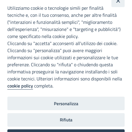
metropolitana di
Utilizziamo cookie o tecnologie simili per finalità
Palermo
tecniche e, con il tuo consenso, anche per altre finalità
("interazioni e funzionalità semplici", "miglioramento
INFO E CONTATTI
dell'esperienza", "misurazione" e "targeting e pubblicità")
come specificato nella cookie policy.
I nostri canali social
Cliccando su "accetta" acconsenti all'utilizzo dei cookie.
Cliccando su "personalizza" puoi avere maggiori
Accessibilità
informazioni sui cookie utilizzati e personalizzare le tue
Città Metropolitana di Palermo si impegna a rendere il proprio sito
preferenze. Cliccando su "rifiuta" o chiudendo questa
web accessibile, conformemente al D.lgs. 10 agosto 2018, n°106
informativa proseguirai la navigazione installando i soli
che ha recepito la direttiva UE 2016/2102 del Parlamento euopeo e
cookie tecnici. Ulteriori informazioni sono disponibili nella
del Consiglio.
cookie policy
completa.
Dichiarazione di accessibilità
Personalizza
Note legali
Privacy
RDP
Invia un commento
2022©Copright Città metropolitana di Palermo
Rifiuta