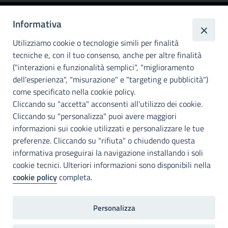
Informativa
Città
metropolitana di
Utilizziamo cookie o tecnologie simili per finalità
Palermo
tecniche e, con il tuo consenso, anche per altre finalità
("interazioni e funzionalità semplici", "miglioramento
INFO E CONTATTI
dell'esperienza", "misurazione" e "targeting e pubblicità")
come specificato nella cookie policy.
I nostri canali social
Cliccando su "accetta" acconsenti all'utilizzo dei cookie.
Cliccando su "personalizza" puoi avere maggiori
Accessibilità
informazioni sui cookie utilizzati e personalizzare le tue
Città Metropolitana di Palermo si impegna a rendere il proprio sito
preferenze. Cliccando su "rifiuta" o chiudendo questa
web accessibile, conformemente al D.lgs. 10 agosto 2018, n°106
informativa proseguirai la navigazione installando i soli
che ha recepito la direttiva UE 2016/2102 del Parlamento euopeo e
cookie tecnici. Ulteriori informazioni sono disponibili nella
del Consiglio.
cookie policy
completa.
Dichiarazione di accessibilità
Personalizza
Note legali
Privacy
RDP
Invia un commento