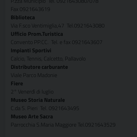
P.zza Municipio  Tel. 0921643080/078
Fax 0921643619
Biblioteca
Via F.sco Ventimiglia,47  Tel.0921643080
Ufficio Prom.Turistica
Convento PP.CC.  Tel. e fax 0921643607
Impianti Sportivi
Calcio, Tennis, Calcetto, Pallavolo
Distributore carburante
Viale Parco Madonie
Fiere
2° Venerdì di luglio
Museo Storia Naturale
C.da S. Pieri  Tel. 0921643495
Museo Arte Sacra
Parrocchia S.Maria Maggiore Tel.0921643529