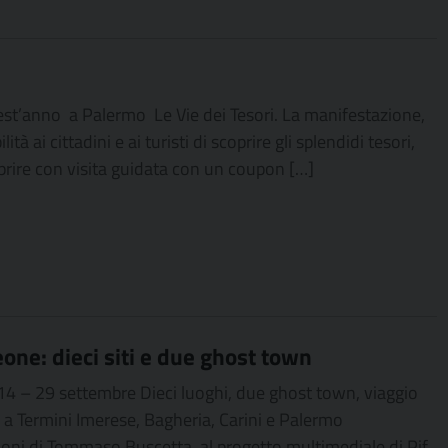
uest’anno a Palermo Le Vie dei Tesori. La manifestazione,
 ai cittadini e ai turisti di scoprire gli splendidi tesori,
oprire con visita guidata con un coupon […]
eone: dieci siti e due ghost town
– 29 settembre Dieci luoghi, due ghost town, viaggio
he a Termini Imerese, Bagheria, Carini e Palermo
oni di Tommaso Buscetta, al progetto multimediale di Pif