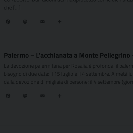
che […]
Facebook
Mastodon
Email
Condividi
Palermo – L’acchianata a Monte Pellegrin
La devozione palermitana per Rosalia è profonda: il palerm
bisogno di due date: il 15 luglio e il 4 settembre. A metà l
dalla devozione di migliaia di persone; il 4 settembre (gior
Facebook
Mastodon
Email
Condividi