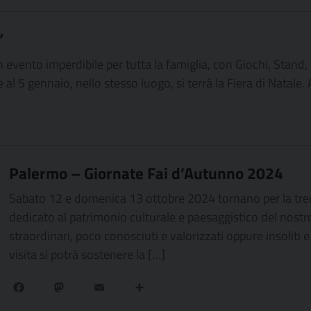
”
n evento imperdibile per tutta la famiglia, con Giochi, Stand,
l 5 gennaio, nello stesso luogo, si terrà la Fiera di Natale.
Palermo – Giornate Fai d’Autunno 2024
Sabato 12 e domenica 13 ottobre 2024 tornano per la tre
dedicato al patrimonio culturale e paesaggistico del nostro
straordinari, poco conosciuti e valorizzati oppure insoliti e
visita si potrà sostenere la […]
Facebook
Mastodon
Email
Condividi