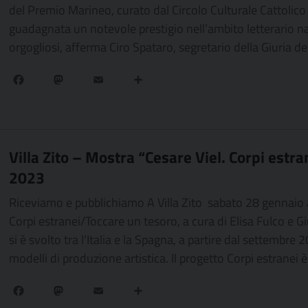
del Premio Marineo, curato dal Circolo Culturale Cattolico 
guadagnata un notevole prestigio nell’ambito letterario n
orgogliosi, afferma Ciro Spataro, segretario della Giuria de
Facebook
Mastodon
Email
Condividi
Villa Zito – Mostra “Cesare Viel. Corpi estr
2023
Riceviamo e pubblichiamo A Villa Zito sabato 28 gennaio a
Corpi estranei/Toccare un tesoro, a cura di Elisa Fulco e Gi
si è svolto tra l’Italia e la Spagna, a partire dal settemb
modelli di produzione artistica. Il progetto Corpi estranei è
Facebook
Mastodon
Email
Condividi