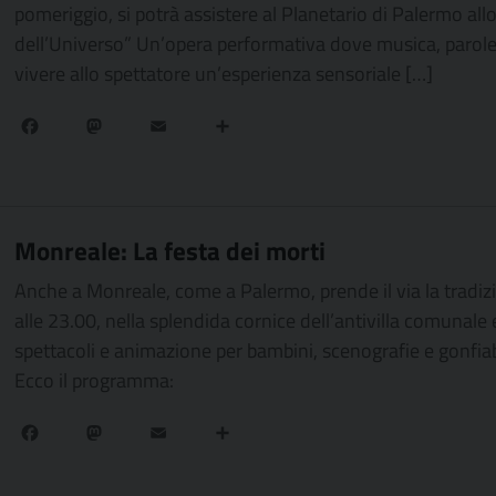
pomeriggio, si potrà assistere al Planetario di Palermo all
dell’Universo” Un’opera performativa dove musica, parole,
vivere allo spettatore un’esperienza sensoriale […]
Facebook
Mastodon
Email
Condividi
Monreale: La festa dei morti
Anche a Monreale, come a Palermo, prende il via la tradizi
alle 23.00, nella splendida cornice dell’antivilla comunal
spettacoli e animazione per bambini, scenografie e gonfiab
Ecco il programma:
Facebook
Mastodon
Email
Condividi