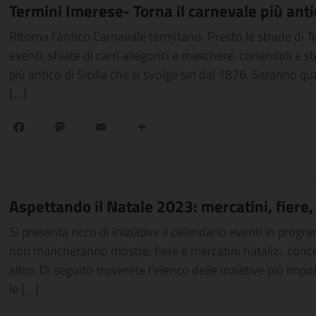
Termini Imerese- Torna il carnevale più antic
Ritorna l’antico Carnavale termitano. Presto le strade di 
eventi, sfilate di carri allegorici e maschere, coriandoli e st
più antico di Sicilia che si svolge sin dal 1876. Saranno qua
[…]
Facebook
Mastodon
Email
Condividi
Aspettando il Natale 2023: mercatini, fiere, 
Si presenta ricco di iniziative il calendario eventi in pr
non mancheranno mostre, fiere e mercatini natalizi, concerti
altro. Di seguito troverete l’elenco delle inziative più import
le […]