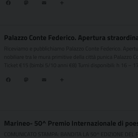
Facebook
Mastodon
Email
Condividi
Palazzo Conte Federico. Apertura straordin
Riceviamo e pubblichiamo Palazzo Conte Federico. Apertura
nobiliare tra le mura primitive della città punica Palazzo 
Ticket €15 (bimbi 5/10 anni €8) Turni disponibili: h 16 – 1
Facebook
Mastodon
Email
Condividi
Marineo- 50^ Premio Internazionale di poes
COMUNICATO STAMPA: BANDITA LA 50^ EDIZIONE DEL PRE