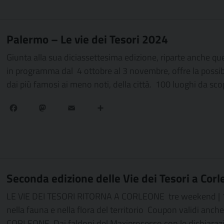
Palermo – Le vie dei Tesori 2024
Giunta alla sua diciassettesima edizione, riparte anche q
in programma dal 4 ottobre al 3 novembre, offre la possibilità
dai più famosi ai meno noti, della città. 100 luoghi da sc
Facebook
Mastodon
Email
Condividi
Seconda edizione delle Vie dei Tesori a Corl
LE VIE DEI TESORI RITORNA A CORLEONE tre weekend | 14 
nella fauna e nella flora del territorio Coupon validi anc
CORLEONE. Dai faldoni del Maxiprocesso con le dichiarazi