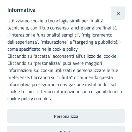
Informativa
Città
metropolitana di
Utilizziamo cookie o tecnologie simili per finalità
Palermo
tecniche e, con il tuo consenso, anche per altre finalità
("interazioni e funzionalità semplici", "miglioramento
INFO E CONTATTI
dell'esperienza", "misurazione" e "targeting e pubblicità")
come specificato nella cookie policy.
I nostri canali social
Cliccando su "accetta" acconsenti all'utilizzo dei cookie.
Cliccando su "personalizza" puoi avere maggiori
Accessibilità
informazioni sui cookie utilizzati e personalizzare le tue
Città Metropolitana di Palermo si impegna a rendere il proprio sito
preferenze. Cliccando su "rifiuta" o chiudendo questa
web accessibile, conformemente al D.lgs. 10 agosto 2018, n°106
informativa proseguirai la navigazione installando i soli
che ha recepito la direttiva UE 2016/2102 del Parlamento euopeo e
cookie tecnici. Ulteriori informazioni sono disponibili nella
del Consiglio.
cookie policy
completa.
Dichiarazione di accessibilità
Personalizza
Note legali
Privacy
RDP
Invia un commento
2022©Copright Città metropolitana di Palermo