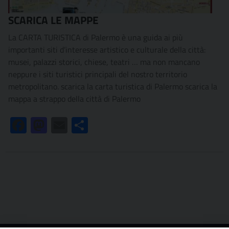
SCARICA LE MAPPE
La CARTA TURISTICA di Palermo è una guida ai più
importanti siti d’interesse artistico e culturale della città:
musei, palazzi storici, chiese, teatri … ma non mancano
neppure i siti turistici principali del nostro territorio
metropolitano. scarica la carta turistica di Palermo scarica la
mappa a strappo della città di Palermo
Facebook
Mastodon
Email
Condividi