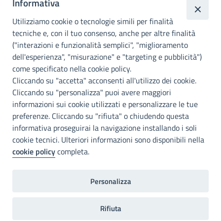
Informativa
Città
metropolitana di
Utilizziamo cookie o tecnologie simili per finalità
Palermo
tecniche e, con il tuo consenso, anche per altre finalità
("interazioni e funzionalità semplici", "miglioramento
INFO E CONTATTI
dell'esperienza", "misurazione" e "targeting e pubblicità")
come specificato nella cookie policy.
I nostri canali social
Cliccando su "accetta" acconsenti all'utilizzo dei cookie.
Cliccando su "personalizza" puoi avere maggiori
Accessibilità
informazioni sui cookie utilizzati e personalizzare le tue
Città Metropolitana di Palermo si impegna a rendere il proprio sito
preferenze. Cliccando su "rifiuta" o chiudendo questa
web accessibile, conformemente al D.lgs. 10 agosto 2018, n°106
informativa proseguirai la navigazione installando i soli
che ha recepito la direttiva UE 2016/2102 del Parlamento euopeo e
cookie tecnici. Ulteriori informazioni sono disponibili nella
del Consiglio.
cookie policy
completa.
Dichiarazione di accessibilità
Personalizza
Note legali
Privacy
RDP
Invia un commento
2022©Copright Città metropolitana di Palermo
Rifiuta