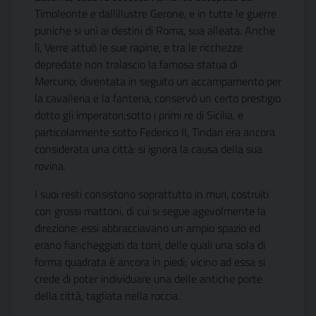
Timoleonte e dallillustre Gerone, e in tutte le guerre
puniche si unì ai destini di Roma, sua alleata. Anche
lì, Verre attuò le sue rapine, e tra le ricchezze
depredate non tralascio la famosa statua di
Mercurio; diventata in seguito un accampamento per
la cavalleria e la fanteria, conservò un certo prestigio
dotto gli imperatori;sotto i primi re di Sicilia, e
particolarmente sotto Federico II, Tindari era ancora
considerata una città: si ignora la causa della sua
rovina.
I suoi resti consistono soprattutto in muri, costruiti
con grossi mattoni, di cui si segue agevolmente la
direzione: essi abbracciavano un ampio spazio ed
erano fiancheggiati da torri, delle quali una sola di
forma quadrata è ancora in piedi; vicino ad essa si
crede di poter individuare una delle antiche porte
della città, tagliata nella roccia.