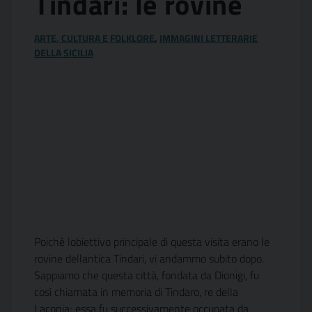
Tindari: le rovine
ARTE, CULTURA E FOLKLORE
,
IMMAGINI LETTERARIE
DELLA SICILIA
Poichè lobiettivo principale di questa visita erano le
rovine dellantica Tindari, vi andammo subito dopo.
Sappiamo che questa città, fondata da Dionigi, fu
così chiamata in memoria di Tindaro, re della
Laconia; essa fu successivamente occupata da