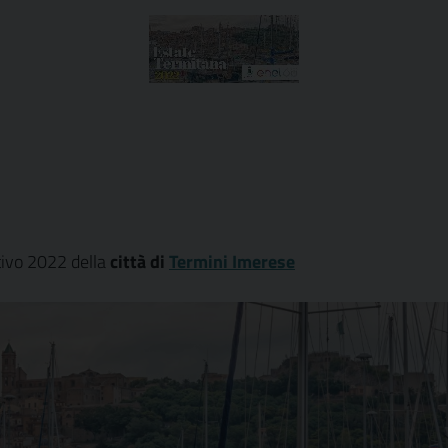
tivo 2022 della
città di
Termini Imerese