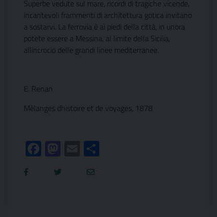
Superbe vedute sul mare, ricordi di tragiche vicende,
incantevoli frammenti di architettura gotica invitano
a sostarvi. La ferrovia è ai piedi della città, in unora
potete essere a Messina, al limite della Sicilia,
allincrocio delle grandi linee mediterranee.
E. Renan
Mèlanges dhistoire et de voyages, 1878
Facebook
Mastodon
Email
Condividi