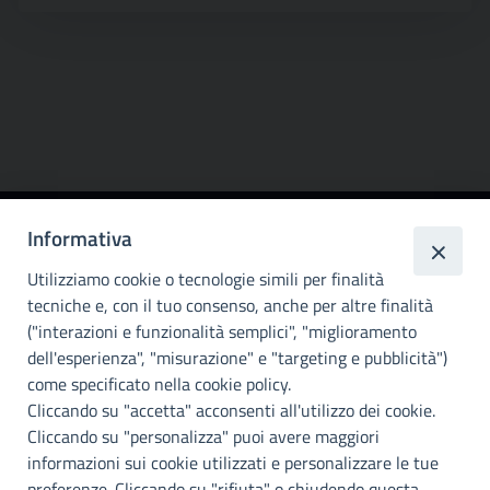
Informativa
Città
metropolitana di
Utilizziamo cookie o tecnologie simili per finalità
Palermo
tecniche e, con il tuo consenso, anche per altre finalità
("interazioni e funzionalità semplici", "miglioramento
INFO E CONTATTI
dell'esperienza", "misurazione" e "targeting e pubblicità")
come specificato nella cookie policy.
I nostri canali social
Cliccando su "accetta" acconsenti all'utilizzo dei cookie.
Cliccando su "personalizza" puoi avere maggiori
Accessibilità
informazioni sui cookie utilizzati e personalizzare le tue
Città Metropolitana di Palermo si impegna a rendere il proprio sito
preferenze. Cliccando su "rifiuta" o chiudendo questa