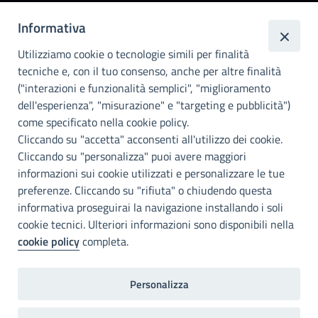
Informativa
Città
metropolitana di
Utilizziamo cookie o tecnologie simili per finalità
Palermo
tecniche e, con il tuo consenso, anche per altre finalità
("interazioni e funzionalità semplici", "miglioramento
INFO E CONTATTI
dell'esperienza", "misurazione" e "targeting e pubblicità")
come specificato nella cookie policy.
I nostri canali social
Cliccando su "accetta" acconsenti all'utilizzo dei cookie.
Cliccando su "personalizza" puoi avere maggiori
Accessibilità
informazioni sui cookie utilizzati e personalizzare le tue
Città Metropolitana di Palermo si impegna a rendere il proprio sito
preferenze. Cliccando su "rifiuta" o chiudendo questa
web accessibile, conformemente al D.lgs. 10 agosto 2018, n°106
informativa proseguirai la navigazione installando i soli
che ha recepito la direttiva UE 2016/2102 del Parlamento euopeo e
cookie tecnici. Ulteriori informazioni sono disponibili nella
del Consiglio.
cookie policy
completa.
Dichiarazione di accessibilità
Personalizza
Note legali
Privacy
RDP
Invia un commento
2022©Copright Città metropolitana di Palermo