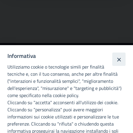
Informativa
Città
metropolitana di
Utilizziamo cookie o tecnologie simili per finalità
Palermo
tecniche e, con il tuo consenso, anche per altre finalità
("interazioni e funzionalità semplici", "miglioramento
INFO E CONTATTI
dell'esperienza", "misurazione" e "targeting e pubblicità")
come specificato nella cookie policy.
I nostri canali social
Cliccando su "accetta" acconsenti all'utilizzo dei cookie.
Cliccando su "personalizza" puoi avere maggiori
Accessibilità
informazioni sui cookie utilizzati e personalizzare le tue
Città Metropolitana di Palermo si impegna a rendere il proprio sito
preferenze. Cliccando su "rifiuta" o chiudendo questa
web accessibile, conformemente al D.lgs. 10 agosto 2018, n°106
informativa proseguirai la navigazione installando i soli