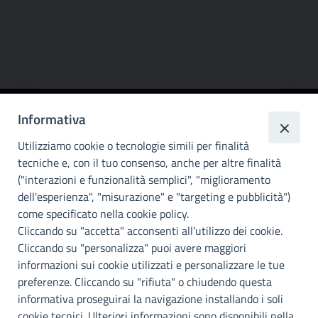
Informativa
Città
metropolitana di
Utilizziamo cookie o tecnologie simili per finalità
Palermo
tecniche e, con il tuo consenso, anche per altre finalità
("interazioni e funzionalità semplici", "miglioramento
INFO E CONTATTI
dell'esperienza", "misurazione" e "targeting e pubblicità")
come specificato nella cookie policy.
I nostri canali social
Cliccando su "accetta" acconsenti all'utilizzo dei cookie.
Cliccando su "personalizza" puoi avere maggiori
Accessibilità
informazioni sui cookie utilizzati e personalizzare le tue
Città Metropolitana di Palermo si impegna a rendere il proprio sito
preferenze. Cliccando su "rifiuta" o chiudendo questa
web accessibile, conformemente al D.lgs. 10 agosto 2018, n°106
informativa proseguirai la navigazione installando i soli
che ha recepito la direttiva UE 2016/2102 del Parlamento euopeo e
cookie tecnici. Ulteriori informazioni sono disponibili nella