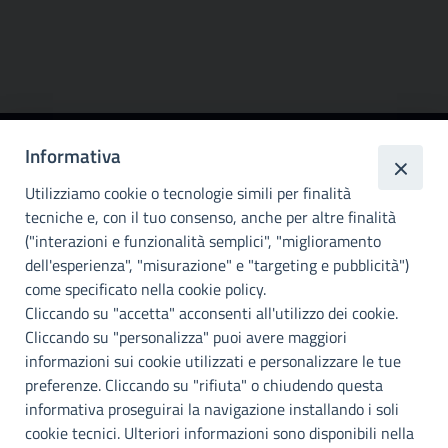
Informativa
Città
metropolitana di
Utilizziamo cookie o tecnologie simili per finalità
Palermo
tecniche e, con il tuo consenso, anche per altre finalità
("interazioni e funzionalità semplici", "miglioramento
INFO E CONTATTI
dell'esperienza", "misurazione" e "targeting e pubblicità")
come specificato nella cookie policy.
I nostri canali social
Cliccando su "accetta" acconsenti all'utilizzo dei cookie.
Cliccando su "personalizza" puoi avere maggiori
Accessibilità
informazioni sui cookie utilizzati e personalizzare le tue
Città Metropolitana di Palermo si impegna a rendere il proprio sito
preferenze. Cliccando su "rifiuta" o chiudendo questa
web accessibile, conformemente al D.lgs. 10 agosto 2018, n°106
informativa proseguirai la navigazione installando i soli
che ha recepito la direttiva UE 2016/2102 del Parlamento euopeo e
cookie tecnici. Ulteriori informazioni sono disponibili nella
del Consiglio.