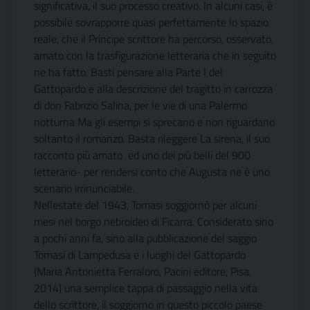
significativa, il suo processo creativo. In alcuni casi, è
possibile sovrapporre quasi perfettamente lo spazio
reale, che il Principe scrittore ha percorso, osservato,
amato con la trasfigurazione letteraria che in seguito
ne ha fatto. Basti pensare alla Parte I del
Gattopardo e alla descrizione del tragitto in carrozza
di don Fabrizio Salina, per le vie di una Palermo
notturna Ma gli esempi si sprecano e non riguardano
soltanto il romanzo. Basta rileggere La sirena, il suo
racconto più amato  ed uno dei più belli del 900
letterario- per rendersi conto che Augusta ne è uno
scenario irrinunciabile.
Nellestate del 1943, Tomasi soggiornò per alcuni
mesi nel borgo nebroideo di Ficarra. Considerato sino
a pochi anni fa, sino alla pubblicazione del saggio
Tomasi di Lampedusa e i luoghi del Gattopardo
(Maria Antonietta Ferraloro, Pacini editore, Pisa,
2014) una semplice tappa di passaggio nella vita
dello scrittore, il soggiorno in questo piccolo paese