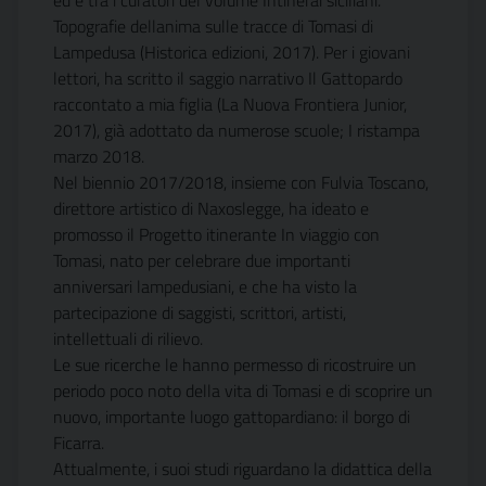
ed è tra i curatori del volume Intinerai siciliani.
Topografie dellanima sulle tracce di Tomasi di
Lampedusa (Historica edizioni, 2017). Per i giovani
lettori, ha scritto il saggio narrativo Il Gattopardo
raccontato a mia figlia (La Nuova Frontiera Junior,
2017), già adottato da numerose scuole; I ristampa
marzo 2018.
Nel biennio 2017/2018, insieme con Fulvia Toscano,
direttore artistico di Naxoslegge, ha ideato e
promosso il Progetto itinerante In viaggio con
Tomasi, nato per celebrare due importanti
anniversari lampedusiani, e che ha visto la
partecipazione di saggisti, scrittori, artisti,
intellettuali di rilievo.
Le sue ricerche le hanno permesso di ricostruire un
periodo poco noto della vita di Tomasi e di scoprire un
nuovo, importante luogo gattopardiano: il borgo di
Ficarra.
Attualmente, i suoi studi riguardano la didattica della