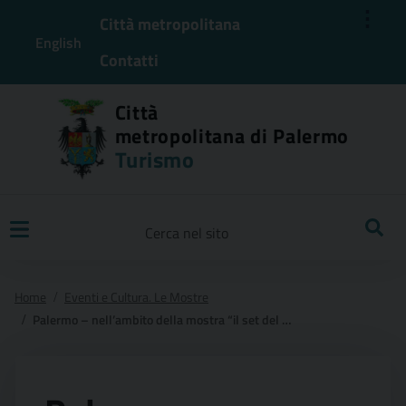
⋮
Città metropolitana
English
Contatti
Città
metropolitana di Palermo
Turismo
Ricerca
Home
Eventi e Cultura. Le Mostre
Palermo – nell’ambito della mostra “il set del gattopardo in 300 immagini” e a 60 anni dalla pubblicazione del capolavoro di giuseppe tomasi di lampedusa