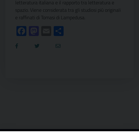
letteratura italiana e il rapporto tra letteratura e
spazio. Viene considerata tra gli studiosi più originali
e raffinati di Tomasi di Lampedusa.
Facebook
Mastodon
Email
Condividi