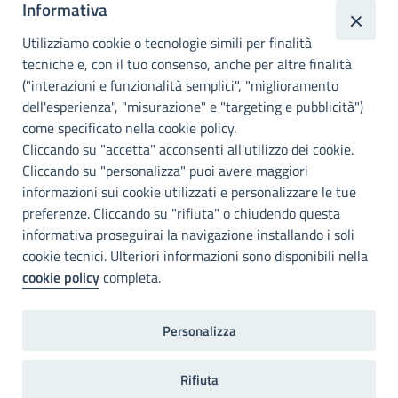
Informativa
Città
metropolitana di
Utilizziamo cookie o tecnologie simili per finalità
Palermo
tecniche e, con il tuo consenso, anche per altre finalità
("interazioni e funzionalità semplici", "miglioramento
INFO E CONTATTI
dell'esperienza", "misurazione" e "targeting e pubblicità")
come specificato nella cookie policy.
I nostri canali social
Cliccando su "accetta" acconsenti all'utilizzo dei cookie.
Cliccando su "personalizza" puoi avere maggiori
Accessibilità
informazioni sui cookie utilizzati e personalizzare le tue
Città Metropolitana di Palermo si impegna a rendere il proprio sito
preferenze. Cliccando su "rifiuta" o chiudendo questa
web accessibile, conformemente al D.lgs. 10 agosto 2018, n°106
informativa proseguirai la navigazione installando i soli
che ha recepito la direttiva UE 2016/2102 del Parlamento euopeo e
cookie tecnici. Ulteriori informazioni sono disponibili nella
del Consiglio.
cookie policy
completa.
Dichiarazione di accessibilità
Personalizza
Note legali
Privacy
RDP
Invia un commento
2022©Copright Città metropolitana di Palermo
Rifiuta