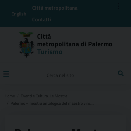
⋮
Città metropolitana
English
Contatti
Città
metropolitana di Palermo
Turismo
Ricerca
Home
Eventi e Cultura. Le Mostre
Palermo – mostra antologica del maestro vincenzo vinciguerra a cura di giuseppe carli 40 opere uniche, realizzate dal 1948 al 2001