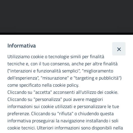
Informativa
Città
metropolitana di
Utilizziamo cookie o tecnologie simili per finalità
Palermo
tecniche e, con il tuo consenso, anche per altre finalità
("interazioni e funzionalità semplici", "miglioramento
INFO E CONTATTI
dell'esperienza", "misurazione" e "targeting e pubblicità")
come specificato nella cookie policy.
I nostri canali social
Cliccando su "accetta" acconsenti all'utilizzo dei cookie.
Cliccando su "personalizza" puoi avere maggiori
Accessibilità
informazioni sui cookie utilizzati e personalizzare le tue
Città Metropolitana di Palermo si impegna a rendere il proprio sito
preferenze. Cliccando su "rifiuta" o chiudendo questa
web accessibile, conformemente al D.lgs. 10 agosto 2018, n°106
informativa proseguirai la navigazione installando i soli
che ha recepito la direttiva UE 2016/2102 del Parlamento euopeo e
cookie tecnici. Ulteriori informazioni sono disponibili nella
del Consiglio.