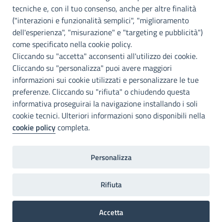
Palermo
tecniche e, con il tuo consenso, anche per altre finalità
("interazioni e funzionalità semplici", "miglioramento
INFO E CONTATTI
dell'esperienza", "misurazione" e "targeting e pubblicità")
come specificato nella cookie policy.
I nostri canali social
Cliccando su "accetta" acconsenti all'utilizzo dei cookie.
Cliccando su "personalizza" puoi avere maggiori
Accessibilità
informazioni sui cookie utilizzati e personalizzare le tue
Città Metropolitana di Palermo si impegna a rendere il proprio sito
preferenze. Cliccando su "rifiuta" o chiudendo questa
web accessibile, conformemente al D.lgs. 10 agosto 2018, n°106
informativa proseguirai la navigazione installando i soli
che ha recepito la direttiva UE 2016/2102 del Parlamento euopeo e
cookie tecnici. Ulteriori informazioni sono disponibili nella
del Consiglio.
cookie policy
completa.
Dichiarazione di accessibilità
Personalizza
Note legali
Privacy
RDP
Invia un commento
2022©Copright Città metropolitana di Palermo
Rifiuta
Accetta