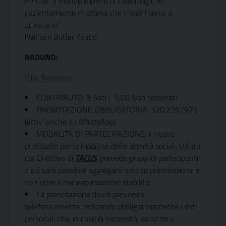
Perché “il mondo è pieno di cose magiche,
pazientemente in attesa che i nostri sensi si
acuiscano”.
(William Butler Yeats)
RADUNO:
Villa Bonanno
CONTRIBUTO: 3 Soci |  5,00 Non tesserati
PRENOTAZIONE OBBLIGATORIA: 320.2267975
(attivi anche su WhatsApp)
MODALITÀ DI PARTECIPAZIONE: il nuovo
protocollo per la fruizione delle attività sociali, stilato
dal Direttivo di
TACUS
, prevede gruppi di partecipanti
a cui sarà possibile aggregarsi solo su prenotazione e
non oltre il numero massimo stabilito.
La prenotazione dovrà pervenire
telefonicamente, indicando obbligatoriamente i dati
personali che, in caso di necessità, saranno a