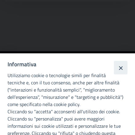
Informativa
Città
metropolitana di
Utilizziamo cookie o tecnologie simili per finalità
Palermo
tecniche e, con il tuo consenso, anche per altre finalità
("interazioni e funzionalità semplici", "miglioramento
INFO E CONTATTI
dell'esperienza", "misurazione" e "targeting e pubblicità")
come specificato nella cookie policy.
I nostri canali social
Cliccando su "accetta" acconsenti all'utilizzo dei cookie.
Cliccando su "personalizza" puoi avere maggiori
Accessibilità
informazioni sui cookie utilizzati e personalizzare le tue
Città Metropolitana di Palermo si impegna a rendere il proprio sito
preferenze. Cliccando su "rifiuta" o chiudendo questa