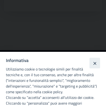
Informativa
Città
metropolitana di
Utilizziamo cookie o tecnologie simili per finalità
Palermo
tecniche e, con il tuo consenso, anche per altre finalità
("interazioni e funzionalità semplici", "miglioramento
INFO E CONTATTI
dell'esperienza", "misurazione" e "targeting e pubblicità")
come specificato nella cookie policy.
I nostri canali social
Cliccando su "accetta" acconsenti all'utilizzo dei cookie.
Cliccando su "personalizza" puoi avere maggiori