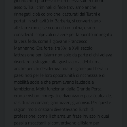
giudaizzanti processati e tra di essi solo 5 furono
assolti. Tra i criminali di fede troviamo anche i
rinnegati, cioè coloro che, catturati dai Turchi e
portati in schiavitù in Barberia, si convertivano
allislamismo e, se ricondotti in patria, erano
considerati colpevoli di avere per lappunto rinnegato
la vera fede, come il giovane Francesco
Mannarino. Era forte, tra XVI e XVII secolo,
lattrazione per lIslam non solo da parte di chi voleva
disertare o sfuggire alla giustizia o ai debiti, ma
anche per chi desiderava una religione più libera in
paesi noti per le loro opportunità di ricchezza e di
mobilità sociale che premiavano laudacia e
lambizione. Molti funzionari della Grande Porta
erano cristiani rinnegati e divenivano pascià, alcaide,
raìs di navi corsare, giannizzeri, gran visir. Per queste
ragioni molti cristiani diventavano Turchi di
professione, come li chiama un frate inviato in quei
paesi a riscattarli, si convertivano allIslam per