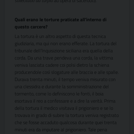
sollecitatio ad turpia
ad opera di sacerdoti).
Quali erano le torture praticate all’interno di
questo carcere?
La tortura è un altro aspetto di questa tecnica
giudiziaria, ma qui non erano efferate. La tortura del
tribunale dell’Inquisizione siciliana era quella della
corda. Da una trave pendeva una corda, la vittima
veniva lasciata cadere coi polsi dietro la schiena
producendole così slogature alle braccia e alle spalle.
Durava trenta minuti, il tempo veniva misurato con
una clessidra e durante la somministrazione del
tormento, come lo definiscono le fonti, il boia
esortava il reo a confessare e a dire la verità. Prima
della tortura il medico visitava il prigioniero e se lo
trovava in grado di subire la tortura veniva registrato
che se fosse accaduto qualcosa durante quei trenta
minuti era da imputare al prigioniero. Tale pena