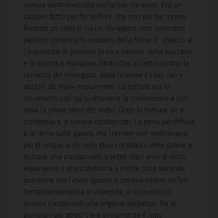
veniva somministrata anche per tre volte. Era un
carcere fatto per far soffrire, ma non per far morire.
Ricordo un caso in cui un rinnegato, non volendosi
pentire, comincia lo sciopero della fame. E’ stracco, e
l’inquisitore in persona lo va a trovare nella sua cella
e lo esorta a mangiare, tanto che accetta perfino la
richiesta del rinnegato, ossia ricevere il cibo, riso e
datteri, da mani musulmane. La tortura era lo
strumento con cui si otteneva la confessione e con
essa la
prova plena
del reato. Dopo la tortura, se si
confessava, si veniva condannati. La pena più diffusa
è al remo sulle galere, ma i remieri non resistevano
più di cinque anni nelle dure condizioni delle galere e
dunque una condannarli a sette-dieci anni di remo
equivaleva a una condanna a morte. Una seconda
punizione era l’esilio oppure si poteva essere reclusi
temporaneamente in ospedale, in convento o
ancora condannati alla prigione perpetua. Tra le
punizioni più atroci c’era ovviamente il rogo.