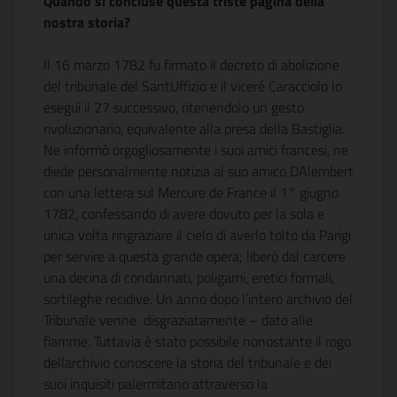
Quando si concluse questa triste pagina della
nostra storia?
Il 16 marzo 1782 fu firmato il decreto di abolizione
del tribunale del SantUffizio e il viceré Caracciolo lo
eseguì il 27 successivo, ritenendolo un gesto
rivoluzionario, equivalente alla presa della Bastiglia.
Ne informò orgogliosamente i suoi amici francesi, ne
diede personalmente notizia al suo amico DAlembert
con una lettera sul Mercure de France il 1° giugno
1782, confessando di avere dovuto per la sola e
unica volta ringraziare il cielo di averlo tolto da Parigi
per servire a questa grande opera; liberò dal carcere
una decina di condannati, poligami, eretici formali,
sortileghe recidive. Un anno dopo l’intero archivio del
Tribunale venne  disgraziatamente – dato alle
fiamme. Tuttavia è stato possibile nonostante il rogo
dellarchivio conoscere la storia del tribunale e dei
suoi inquisiti palermitano attraverso la