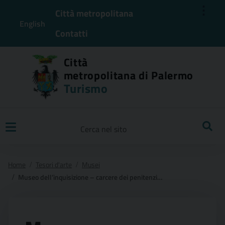
⋮
Città metropolitana
English
Contatti
Città
metropolitana di Palermo
Turismo
Ricerca
Home
Tesori d'arte
Musei
Museo dell’inquisizione – carcere dei penitenziati c/o lo steri – palazzo chiaramonte piazza marina