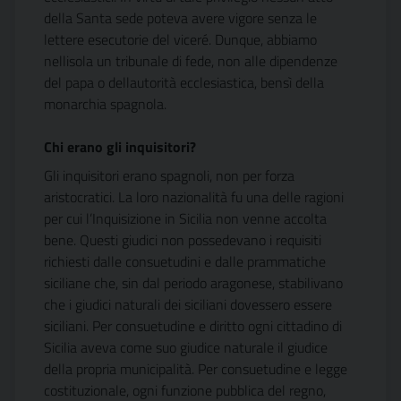
della Santa sede poteva avere vigore senza le
lettere esecutorie del viceré. Dunque, abbiamo
nellisola un tribunale di fede, non alle dipendenze
del papa o dellautorità ecclesiastica, bensì della
monarchia spagnola.
Chi erano gli inquisitori?
Gli inquisitori erano spagnoli, non per forza
aristocratici. La loro nazionalità fu una delle ragioni
per cui l’Inquisizione in Sicilia non venne accolta
bene. Questi giudici non possedevano i requisiti
richiesti dalle consuetudini e dalle prammatiche
siciliane che, sin dal periodo aragonese, stabilivano
che i giudici naturali dei siciliani dovessero essere
siciliani. Per consuetudine e diritto ogni cittadino di
Sicilia aveva come suo giudice naturale il giudice
della propria municipalità. Per consuetudine e legge
costituzionale, ogni funzione pubblica del regno,