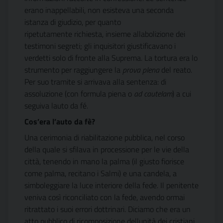
erano inappellabili, non esisteva una seconda
istanza di giudizio, per quanto
ripetutamente richiesta, insieme allabolizione dei
testimoni segreti; gli inquisitori giustificavano i
verdetti solo di fronte alla Suprema. La tortura era lo
strumento per raggiungere la
prova plena
del reato.
Per suo tramite si arrivava alla sentenza: di
assoluzione (con formula piena o
ad cautelam
) a cui
seguiva lauto da fé.
Cos’era l’auto da fè?
Una cerimonia di riabilitazione pubblica, nel corso
della quale si sfilava in processione per le vie della
città, tenendo in mano la palma (il giusto fiorisce
come palma, recitano i Salmi) e una candela, a
simboleggiare la luce interiore della fede. Il penitente
veniva così riconciliato con la fede, avendo ormai
ritrattato i suoi errori dottrinari. Diciamo che era un
atto pubblico di ricomposizione dellunità dei cristiani