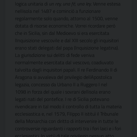
logica unitaria di
un rey, una fé, una ley
. Venne estesa
nellisola nel 1487 e cominciò a funzionare
regolarmente solo quando, attorno al 1500, venne
dotata di risorse economiche. Vorrei ricordare però
che in Sicilia, sin dal Medioevo si era esercitata
lInquisizione vescovile e dal XIII secolo gli inquisitori
erano stati delegati dal papa (Inquisizione legatina).
La giurisdizione sui delitti di fede veniva
normalmente esercitata dal vescovo, coadiuvato
talvolta dagli inquisitori papali. Il re Ferdinando II di
Aragona si avvaleva del privilegio dellApostolica
legazia, concesso da Urbano II a Ruggero I nel
1098 in forza del quale i sovrani dellisola erano
legati nati del pontefice. I re di Sicilia potevano
rivendicare in tal modo il controllo di tutta la materia
ecclesiastica e, nel 1579, Filippo II istituì il Tribunale
della Monarchia con diritto di intervenire in tutte le
controversie riguardanti i rapporti tra i fori laici e i fori
ecclesiastici. In virtù di tale privilegio nessun atto