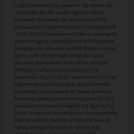
magici conducono alla adorazione del diavolo, alla
messa nera, ecc. Per questa ragione vengono
processati 90 imputati che, se sommati ai 976
processati per stregoneria danno un contingente di
1.066. Ma è la blasfemia a reclutare un contingente
persino maggiore, a dimostrazione della vocazione
pedagogica del tribunale: tra i 636 blasfemi ci sono
anche quelli che sono stati sentiti dire Santu
diavuluni!, imprecazione molto diffusa nellisola.
Pertanto si cominciava il processo per una
bestemmia, ma poi finivi per essere punito come un
negromante perché quel santo diavuluni veniva
considerato un’invocazione del diavolo quindi una
fattispecie giuridica estremamente grave. Un altro
reato particolarmente perseguito è la bigamia, ma
anche la trigamia e la quatrigamia: sono soprattutto
marinai, soldati e mercanti. Gli altri reati sono di
natura sessuale (fornicazione, sodomia e la