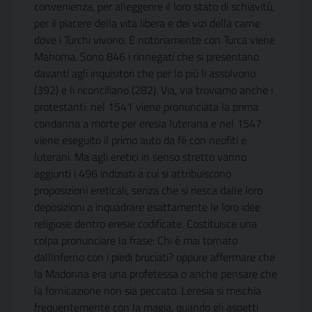
convenienza, per alleggerire il loro stato di schiavitù,
per il piacere della vita libera e dei vizi della carne
dove i Turchi vivono. E notoriamente con Turca viene
Mahoma. Sono 846 i rinnegati che si presentano
davanti agli inquisitori che per lo più li assolvono
(392) e li riconciliano (282). Via, via troviamo anche i
protestanti: nel 1541 viene pronunciata la prima
condanna a morte per eresia luterana e nel 1547
viene eseguito il primo auto da fé con neofiti e
luterani. Ma agli eretici in senso stretto vanno
aggiunti i 496 indiziati a cui si attribuiscono
proposizioni ereticali, senza che si riesca dalle loro
deposizioni a inquadrare esattamente le loro idee
religiose dentro eresie codificate. Costituisce una
colpa pronunciare la frase: Chi è mai tornato
dallInferno con i piedi bruciati? oppure affermare che
la Madonna era una profetessa o anche pensare che
la fornicazione non sia peccato. Leresia si mischia
frequentemente con la magia, quando gli aspetti