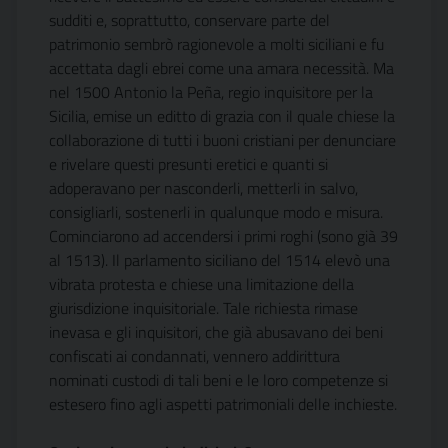
sudditi e, soprattutto, conservare parte del
patrimonio sembrò ragionevole a molti siciliani e fu
accettata dagli ebrei come una amara necessità. Ma
nel 1500 Antonio la Peña, regio inquisitore per la
Sicilia, emise un editto di grazia con il quale chiese la
collaborazione di tutti i buoni cristiani per denunciare
e rivelare questi presunti eretici e quanti si
adoperavano per nasconderli, metterli in salvo,
consigliarli, sostenerli in qualunque modo e misura.
Cominciarono ad accendersi i primi roghi (sono già 39
al 1513). Il parlamento siciliano del 1514 elevò una
vibrata protesta e chiese una limitazione della
giurisdizione inquisitoriale. Tale richiesta rimase
inevasa e gli inquisitori, che già abusavano dei beni
confiscati ai condannati, vennero addirittura
nominati custodi di tali beni e le loro competenze si
estesero fino agli aspetti patrimoniali delle inchieste.