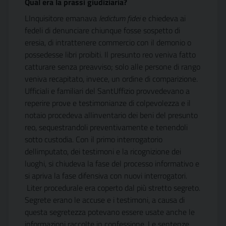
Qual era la prassi giudiziaria?
LInquisitore emanava
ledictum fidei
e chiedeva ai
fedeli di denunciare chiunque fosse sospetto di
eresia, di intrattenere commercio con il demonio o
possedesse libri proibiti. Il presunto reo veniva fatto
catturare senza preavviso; solo alle persone di rango
veniva recapitato, invece, un ordine di comparizione.
Ufficiali e familiari del SantUffizio provvedevano a
reperire prove e testimonianze di colpevolezza e il
notaio procedeva allinventario dei beni del presunto
reo, sequestrandoli preventivamente e tenendoli
sotto custodia. Con il primo interrogatorio
dellimputato, dei testimoni e la ricognizione dei
luoghi, si chiudeva la fase del processo informativo e
si apriva la fase difensiva con nuovi interrogatori.
Liter procedurale era coperto dal più stretto segreto.
Segrete erano le accuse e i testimoni, a causa di
questa segretezza potevano essere usate anche le
informazioni raccolte in confessione. Le sentenze