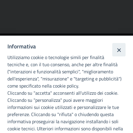
Informativa
Città
metropolitana di
Utilizziamo cookie o tecnologie simili per finalità
Palermo
tecniche e, con il tuo consenso, anche per altre finalità
("interazioni e funzionalità semplici", "miglioramento
INFO E CONTATTI
dell'esperienza", "misurazione" e "targeting e pubblicità")
come specificato nella cookie policy.
I nostri canali social
Cliccando su "accetta" acconsenti all'utilizzo dei cookie.
Cliccando su "personalizza" puoi avere maggiori
Accessibilità
informazioni sui cookie utilizzati e personalizzare le tue
Città Metropolitana di Palermo si impegna a rendere il proprio sito
preferenze. Cliccando su "rifiuta" o chiudendo questa
web accessibile, conformemente al D.lgs. 10 agosto 2018, n°106
informativa proseguirai la navigazione installando i soli
che ha recepito la direttiva UE 2016/2102 del Parlamento euopeo e
cookie tecnici. Ulteriori informazioni sono disponibili nella
del Consiglio.