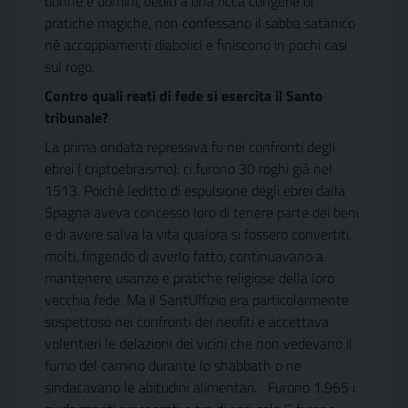
donne e uomini, dediti a una ricca congerie di
pratiche magiche, non confessano il sabba satanico
né accoppiamenti diabolici e finiscono in pochi casi
sul rogo.
Contro quali reati di fede si esercita il Santo
tribunale?
La prima ondata repressiva fu nei confronti degli
ebrei ( criptoebraismo): ci furono 30 roghi già nel
1513. Poiché leditto di espulsione degli ebrei dalla
Spagna aveva concesso loro di tenere parte dei beni
e di avere salva la vita qualora si fossero convertiti,
molti, fingendo di averlo fatto, continuavano a
mantenere usanze e pratiche religiose della loro
vecchia fede. Ma il SantUffizio era particolarmente
sospettoso nei confronti dei neofiti e accettava
volentieri le delazioni dei vicini che non vedevano il
fumo del camino durante lo shabbath o ne
sindacavano le abitudini alimentari. Furono 1.965 i