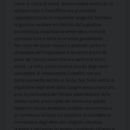
meno la carica di viceré, doveva essere svolta da un
siciliano nato. Il SantUfficio era al contrario
rappresentato da un inquisitore spagnolo. Nellisola
la giustizia secolare era distinta dalla giustizia
ecclesiastica; lInquisizione pretendeva invece di
cumulare luna e laltra in un’unica giurisdizione.
Nel corso dei secoli reazioni e proteste contro lo
strapotere dell’Inquisizione si levarono anche da
parte del Senato palermitano e perfino di alcuni
viceré. La lotta, contro leretica pravità degli ebrei
convertitisi al cristianesimo (i neofiti), non era
particolarmente sentita in Sicilia. Nel 1492 leditto di
espulsione degli ebrei dalla Spagna aveva provocato,
anzi, la contrarietà del Senato palermitano e dello
stesso viceré, preoccupati del danno che queste
drastiche misure avrebbero prodotto alleconomia e
al commercio siciliano. La soluzione di richiedere la
conversione degli ebrei alla religione cattolica,
ricevere il battesimo ed essere considerati cittadini e