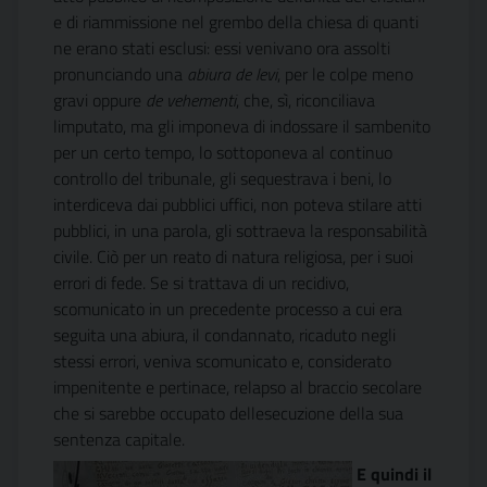
e di riammissione nel grembo della chiesa di quanti
ne erano stati esclusi: essi venivano ora assolti
pronunciando una
abiura de levi
, per le colpe meno
gravi oppure
de vehementi
, che, sì, riconciliava
limputato, ma gli imponeva di indossare il sambenito
per un certo tempo, lo sottoponeva al continuo
controllo del tribunale, gli sequestrava i beni, lo
interdiceva dai pubblici uffici, non poteva stilare atti
pubblici, in una parola, gli sottraeva la responsabilità
civile. Ciò per un reato di natura religiosa, per i suoi
errori di fede. Se si trattava di un recidivo,
scomunicato in un precedente processo a cui era
seguita una abiura, il condannato, ricaduto negli
stessi errori, veniva scomunicato e, considerato
impenitente e pertinace, relapso al braccio secolare
che si sarebbe occupato dellesecuzione della sua
sentenza capitale.
E quindi il